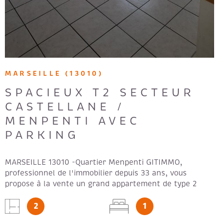
MARSEILLE (13010)
SPACIEUX T2 SECTEUR
CASTELLANE /
MENPENTI AVEC
PARKING
MARSEILLE 13010 -Quartier Menpenti GITIMMO,
professionnel de l'immobilier depuis 33 ans, vous
propose à la vente un grand appartement de type 2
idéalement situé dans le quartier recherché de
2
1
Menpenti, au cœur du triangle stratégique Baille /
Castellane / Menpenti à Marseille 13010. Il bénéficie