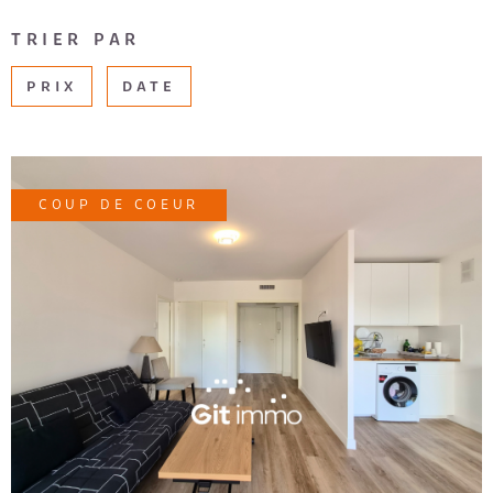
CHAMPS
RECRUTE
TRIER PAR
TEXTE
PRIX
DATE
AVIS CLI
RÉFÉRENCE
DU
BIEN
EXTÉRIEUR
Terrasse
Balcon
COUP DE COEUR
Loggia
Jardin
RECHERCHER
VOIR LE BIEN