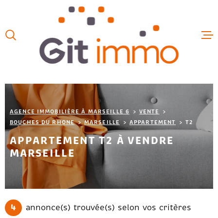
Aller
Aller
Aller
Aller
à
à
au
au
:
la
menu
contenu
VOTRE
recherche
principal
ACCUEIL
RECHERCHE
VENTES
TYPE
D'OFFRE
ACHETER
LOCATIO
TYPE
AGENCE IMMOBILIÈRE À MARSEILLE 6
VENTE
DE
TYPE DE BIEN
BIEN
BOUCHES DU RHONE
MARSEILLE
APPARTEMENT
T2
LOCAUX 
APPARTEMENT T2 À VENDRE
VILLE
MARSEILLE
ESTIMAT
Budget
FAIRE G
BUDGET
CHAMPS
NOS HON
4
annonce(s) trouvée(s) selon vos critères
TEXTE