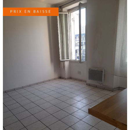
douche à l'italienne. Une cave vient compléter ce bien.
Chaque fenêtre est en double vitrage/PVC. Les charges
PRIX EN BAISSE
sont d'environs 110€ par mois. La taxe foncière est de
813€ Ce bien est soumis au statut de copropriété,
constitué de 44 lots principaux d'habitations. Le prix
public est de 139 000€ (honoraires à charge vendeur)
Pour tout renseignement, merci de contacter Julie
BUONACORE, au 06-14-59-59-34, ou
julie.buonacore@gitimmo.fr, Agent commercial de la
SAS GITIMMO, immatriculée au RSAC de Marseille, sous
le numéro 978 576 288.
VOIR LE BIEN