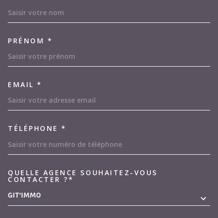
PRÉNOM *
EMAIL *
TÉLÉPHONE *
QUELLE AGENCE SOUHAITEZ-VOUS
TRAD_MELTEM_VOREDEMAND
CONTACTER ?*
GIT'IMMO