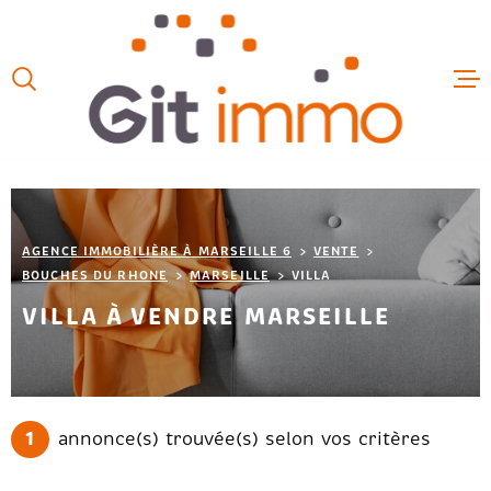
Aller
Aller
Aller
Aller
à
à
au
au
:
la
menu
contenu
VOTRE
recherche
principal
ACCUEIL
RECHERCHE
VENTES
TYPE
D'OFFRE
ACHETER
LOCATIO
TYPE
AGENCE IMMOBILIÈRE À MARSEILLE 6
VENTE
DE
TYPE DE BIEN
BIEN
BOUCHES DU RHONE
MARSEILLE
VILLA
LOCAUX 
VILLA À VENDRE MARSEILLE
VILLE
ESTIMAT
Budget
FAIRE G
BUDGET
1
annonce(s) trouvée(s) selon vos critères
CHAMPS
NOS HON
TEXTE