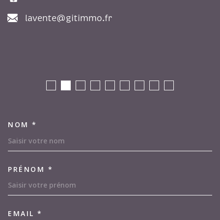
lavente@gitimmo.fr
NOM *
TRAD_MELTEM_VOSCOORDON
PRÉNOM *
EMAIL *