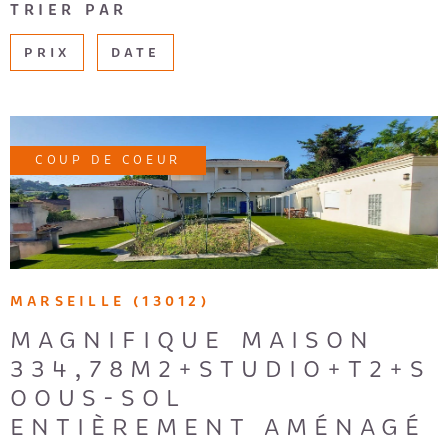
TRIER PAR
CHAMPS
RECRUTE
TEXTE
PRIX
DATE
AVIS CLI
RÉFÉRENCE
DU
BIEN
COUP DE COEUR
EXTÉRIEUR
Terrasse
Balcon
VOIR LE BIEN
Loggia
Jardin
RECHERCHER
MARSEILLE (13012)
MAGNIFIQUE MAISON
334,78M2+STUDIO+T2+S
OOUS-SOL
ENTIÈREMENT AMÉNAGÉ