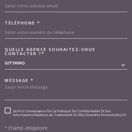
TÉLÉPHONE *
QUELLE AGENCE SOUHAITEZ-VOUS
TRAD_MELTEM_VOREDEMAND
CONTACTER ?*
GIT'IMMO
MESSAGE *
J'ai Pris Connaissance De La Politique De Confidentialité Et Des
RÈGLEMENTATION
Informations Relatives Au Traitement De Mes Données Personnelles (*)
* Champ obligatoire