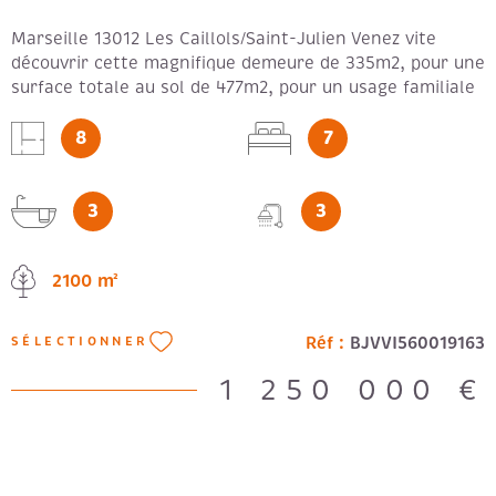
Marseille 13012 Les Caillols/Saint-Julien Venez vite
découvrir cette magnifique demeure de 335m2, pour une
surface totale au sol de 477m2, pour un usage familiale
pouvant alier l'usage professionnel. Sur un terrain
8
7
d'environ 2100m2, idéalement située au calme, dans un
secteur trés recherché, de par la proximité de
commerces, d établissements scolaires, d'axes
3
3
autoroutiers et de la Valentine à environ 10minutes en
voiture. Laissez vous séduire par cette sublime maison
lumineuse et spacieuse, qui vous ouvre ses portes,
2100 m²
prête à acceuillir famille et amis, dans un univers de
quiétude et de charme provençal. Terrain assez spacieux
pour une piscine qui autrefois existait. Ce bien rare à la
Réf :
BJVVI560019163
SÉLECTIONNER
vente avec vue sur les collines, se compose d'abord au
rez-de-chaussée, d'une entrée époustouflante
1 250 000 €
desservant une belle cuisine ouverte, une pièce de
rangements, une chambre, puis d'un espace salon-
séjour trés lumineux exposé Sud. Empreintez ensuite un
bel escalier pour accéder à l'étage, où 3 chambres vous