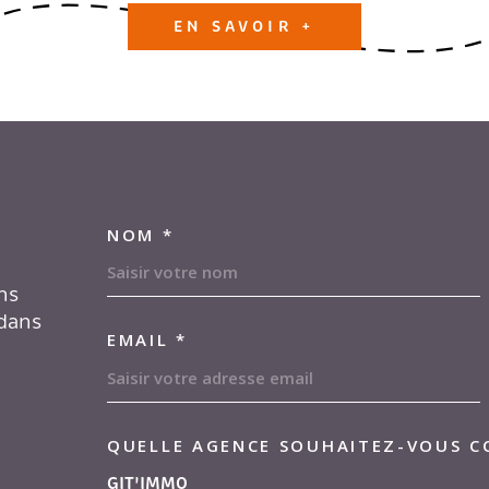
EN SAVOIR +
NOM *
TRAD_MELTEM_VOS
ns
 dans
EMAIL *
Location par agence
Lo
QUELLE AGENCE SOUHAITEZ-VOUS C
TRAD_MELTEM_VOR
04.91.13.44.97
GIT'IMMO