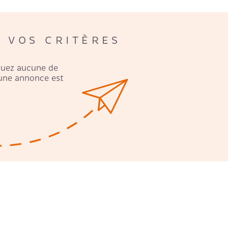
FAIRE GÉ
 VOS CRITÈRES
NOS HON
quez aucune de
 une annonce est
RECRUTE
AVIS CLI