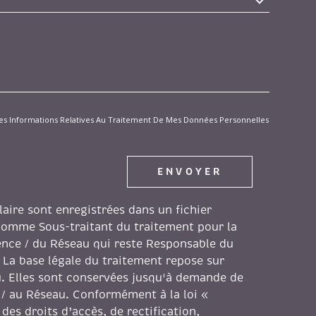
04.91.57.
locauxpro@gitimmo.fr
proprie
t Des Informations Relatives Au Traitement De Mes Données Personnelles
ENVOYER
laire sont enregistrées dans un fichier
comme Sous-traitant du traitement pour la
gence / du Réseau qui reste Responsable du
 La base légale du traitement repose sur
au. Elles sont conservées jusqu'à demande de
 / au Réseau. Conformément à la loi «
des droits d’accès, de rectification,