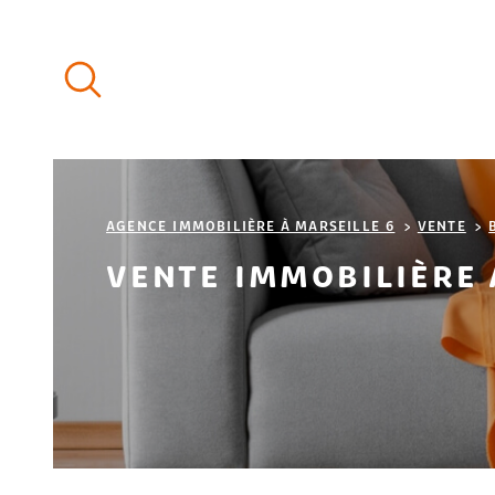
Aller
Aller
Aller
Aller
à
à
au
au
:
la
menu
contenu
recherche
principal
AGENCE IMMOBILIÈRE À MARSEILLE 6
VENTE
VENTE IMMOBILIÈRE 