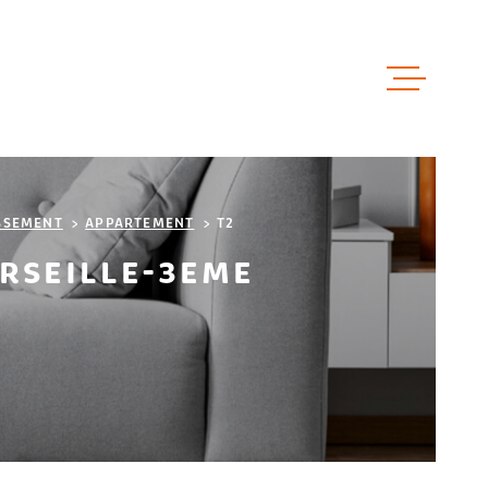
ACCUEIL
VENTES
SSEMENT
APPARTEMENT
T2
RSEILLE-3EME
LOCATIO
LOCAUX 
ESTIMAT