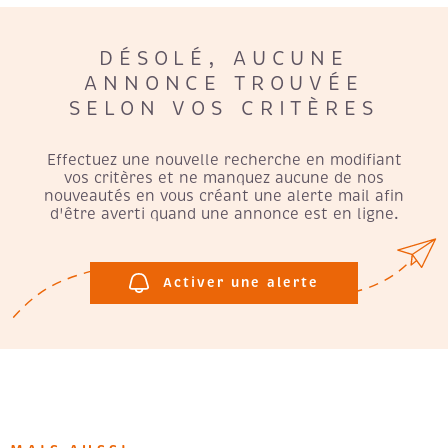
CHAMPS
RECRUTE
TEXTE
DÉSOLÉ, AUCUNE
ANNONCE TROUVÉE
AVIS CLI
RÉFÉRENCE
SELON VOS CRITÈRES
DU
BIEN
Effectuez une nouvelle recherche en modifiant
EXTÉRIEUR
vos critères et ne manquez aucune de nos
Terrasse
Balcon
nouveautés en vous créant une alerte mail afin
Loggia
Jardin
d'être averti quand une annonce est en ligne.
RECHERCHER
Activer une alerte