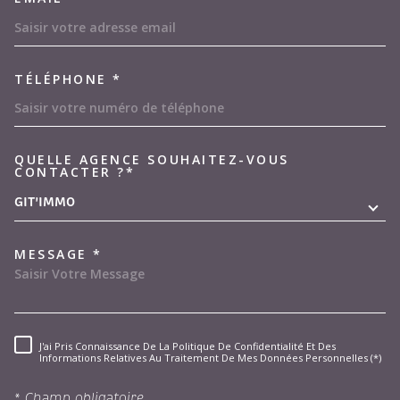
TÉLÉPHONE *
QUELLE AGENCE SOUHAITEZ-VOUS
TRAD_MELTEM_VOREDEMAND
CONTACTER ?*
GIT'IMMO
MESSAGE *
J'ai Pris Connaissance De La Politique De Confidentialité Et Des
RÈGLEMENTATION
Informations Relatives Au Traitement De Mes Données Personnelles (*)
* Champ obligatoire