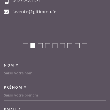
04.91.57.11.71
lavente@gitimmo.fr
NOM *
TRAD_MELTEM_VOSCOORDON
PRÉNOM *
EMAIL *