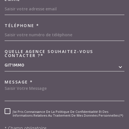
TÉLÉPHONE *
QUELLE AGENCE SOUHAITEZ-VOUS
TRAD_MELTEM_VOREDEMAND
CONTACTER ?*
GIT'IMMO
MESSAGE *
J'ai Pris Connaissance De La Politique De Confidentialité Et Des
RÈGLEMENTATION
Informations Relatives Au Traitement De Mes Données Personnelles (*)
* Champ obligatoire