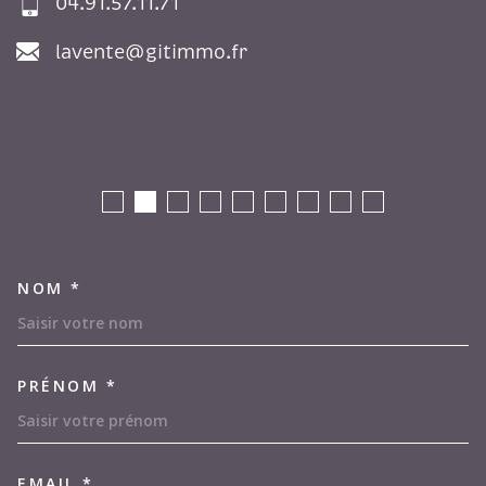
04.91.57.11.71
lavente@gitimmo.fr
NOM *
TRAD_MELTEM_VOSCOORDON
PRÉNOM *
EMAIL *