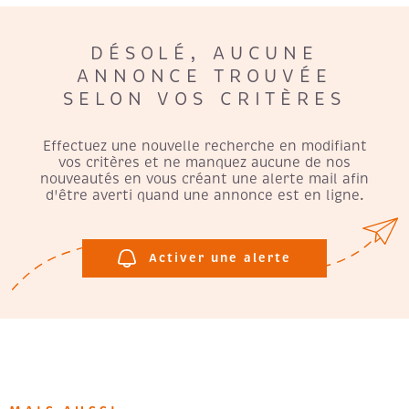
CHAMPS
RECRUTE
TEXTE
DÉSOLÉ, AUCUNE
ANNONCE TROUVÉE
AVIS CLI
RÉFÉRENCE
SELON VOS CRITÈRES
DU
BIEN
Effectuez une nouvelle recherche en modifiant
EXTÉRIEUR
vos critères et ne manquez aucune de nos
Terrasse
Balcon
nouveautés en vous créant une alerte mail afin
Loggia
Jardin
d'être averti quand une annonce est en ligne.
RECHERCHER
Activer une alerte