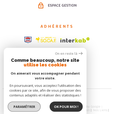
ESPACE GESTION
ADHÉRENTS
On en reste là
Comme beaucoup, notre site
utilise les cookies
On aimerait vous accompagner pendant
votre visite.
En poursuivant, vous acceptez l'utilisation des
cookies par ce site, afin de vous proposer des
contenus adaptés et réaliser des statistiques !
PARAMÉTRER
OK POUR MOI !
© 2026 | Tous droits réservés | Traduction powered by Google |
Plan Du Site
Mentions Légales
Nos Honoraires
Admin
Nos Liens
Politique RGPD
Cookies