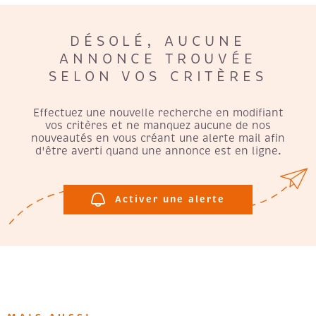
CHAMPS
RECRUTE
TEXTE
DÉSOLÉ, AUCUNE
ANNONCE TROUVÉE
AVIS CLI
RÉFÉRENCE
SELON VOS CRITÈRES
DU
BIEN
Effectuez une nouvelle recherche en modifiant
EXTÉRIEUR
vos critères et ne manquez aucune de nos
Terrasse
Balcon
nouveautés en vous créant une alerte mail afin
Loggia
Jardin
d'être averti quand une annonce est en ligne.
RECHERCHER
Activer une alerte