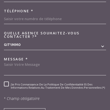
TÉLÉPHONE *
QUELLE AGENCE SOUHAITEZ-VOUS
TRAD_MELTEM_VOREDEMAND
CONTACTER ?*
GIT'IMMO
MESSAGE *
J'ai Pris Connaissance De La Politique De Confidentialité Et Des
RÈGLEMENTATION
Informations Relatives Au Traitement De Mes Données Personnelles (*)
* Champ obligatoire