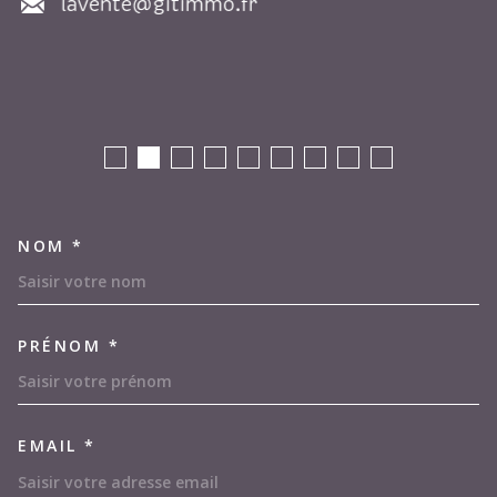
lavente@gitimmo.fr
NOM *
TRAD_MELTEM_VOSCOORDON
PRÉNOM *
EMAIL *