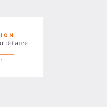
TION
priétaire
 +