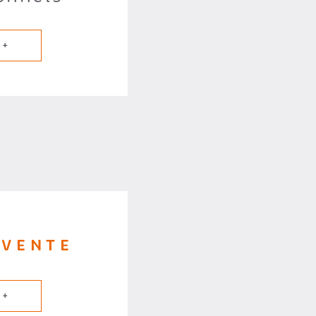
 +
 VENTE
 +