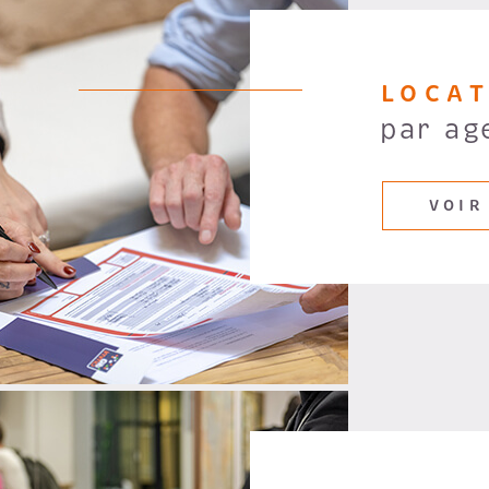
LOCA
par ag
VOIR