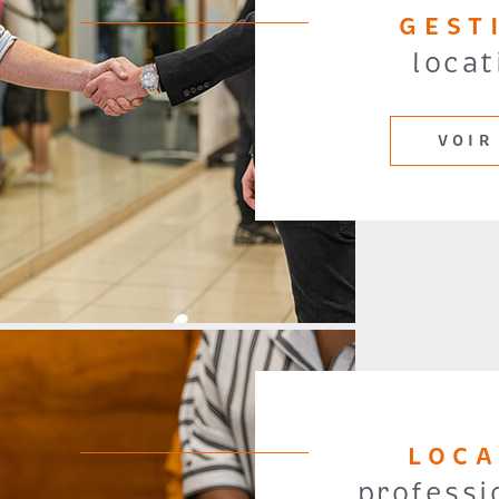
GEST
locat
VOIR
LOC
professi