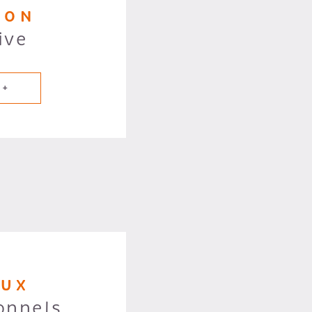
ION
ive
 +
AUX
onnels