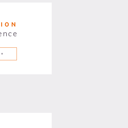
TION
ence
 +