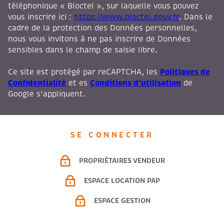
téléphonique « Bloctel », sur laquelle vous pouvez
vous inscrire ici :
https://www.bloctel.gouv.fr
. Dans le
cadre de la protection des Données personnelles,
nous vous invitons à ne pas inscrire de Données
sensibles dans le champ de saisie libre.
Politiques de
Ce site est protégé par reCAPTCHA, les
Confidentialité
Conditions d'utilisation
et es
de
Google s'appliquent.
SE CONNECTER
PROPRIÉTAIRES VENDEUR
ESPACE LOCATION PAP
ESPACE GESTION