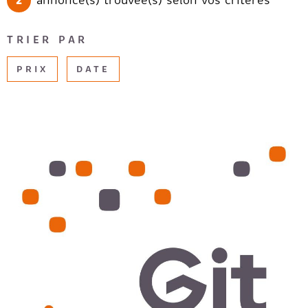
2
annonce(s) trouvée(s) selon vos critères
CHAMPS
RECRUTE
TEXTE
TRIER PAR
AVIS CLI
RÉFÉRENCE
PRIX
DATE
DU
BIEN
EXTÉRIEUR
Terrasse
Balcon
Loggia
Jardin
RECHERCHER
VOIR LE BIEN