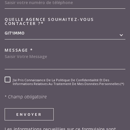
QUELLE AGENCE SOUHAITEZ-VOUS
TRAD_MELTEM_VOREDEMAND
CONTACTER ?*
GIT'IMMO
MESSAGE *
J'ai Pris Connaissance De La Politique De Confidentialité Et Des
RÈGLEMENTATION
Informations Relatives Au Traitement De Mes Données Personnelles (*)
* Champ obligatoire
ENVOYER
Les informations recueillies sur ce formulaire sont