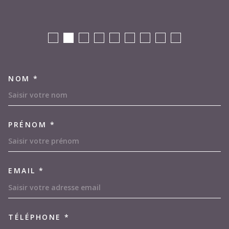
NOM *
TRAD_MELTEM_VOSCOORDON
PRÉNOM *
EMAIL *
TÉLÉPHONE *