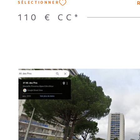
R
SÉLECTIONNER
110 €
CC*
VOIR LE B