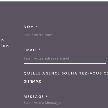
NOM *
TRAD_MELTEM_VOS
ns
 dans
EMAIL *
Location par agence
Lo
QUELLE AGENCE SOUHAITEZ-VOUS C
TRAD_MELTEM_VOR
04.91.13.44.97
GIT'IMMO
transac-loc@gitimmo.fr
MESSAGE *