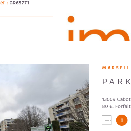
éf :
GR65771
MARSEIL
PAR
13009 Cabot
80 €. Forfai
1
IEN