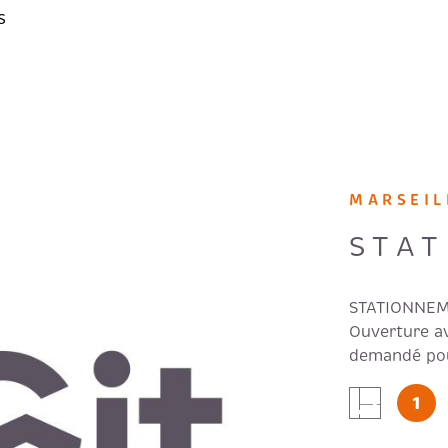
s
MARSEIL
STA
STATIONNEM
Ouverture av
demandé pour
Forfait: 100
IEN
1