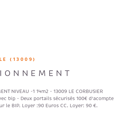
FAIRE GÉ
NOS HON
RECRUTE
LE (13009)
AVIS CLI
TIONNEMENT
ENT NIVEAU -1 14m2 - 13009 LE CORBUSIER
ec bip - Deux portails sécurisés 100€ d'acompte
 le BIP. Loyer :90 Euros CC. Loyer: 90 €.
€ - DPE en cours -