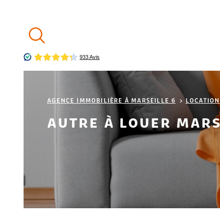
Aller
Aller
Aller
Aller
à
à
au
au
:
la
menu
contenu
recherche
principal
AGENCE IMMOBILIÈRE À MARSEILLE 6
LOCATION
AUTRE À LOUER MARS