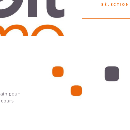
SÉLECTIO
ain pour
 cours -
VO