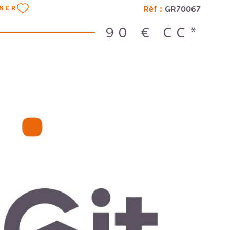
Réf :
GR70067
NNER
90 €
CC*
IR LE BIEN