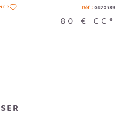
Réf :
GR70489
NNER
80 €
CC*
OSER