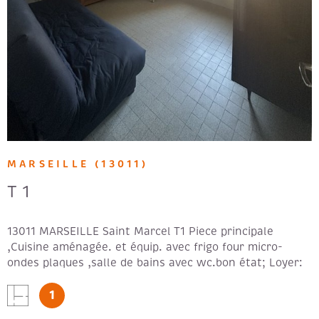
MARSEILLE (13011)
T1
13011 MARSEILLE Saint Marcel T1 Piece principale
,Cuisine aménagée. et équip. avec frigo four micro-
ondes plaques ,salle de bains avec wc.bon état; Loyer:
620 € + 20 € de provisions de charges. Forfait: 350€ -
1
DPE en cours -