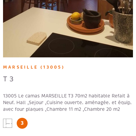
MARSEILLE (13005)
T3
13005 Le camas MARSEILLE T3 70m2 habitable Refait à
Neuf. Hall ,Sejour ,Cuisine ouverte. aménagée. et équip.
avec four plaques ,Chambre 11 m2 ,Chambre 20 m2
,salle de bains et wc à l'intérieur ,Cave ,Balcon 7 m2.
3
Vue Jardin. Loyer: 810 € + 40 € de provisions de
charges. Forfait: 410€