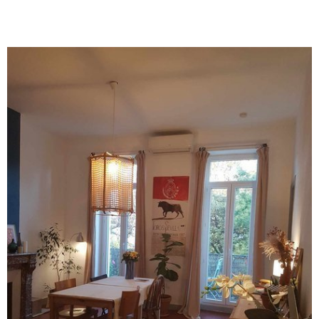
climatisation réversible. Les équipements incluent un
interphone, double vitrage et ouvre-porte. **Détails des
charges :** Prov. eau froide, Charges parties
communes, Internet. **Quartier :** Thiers, 13001.
Proximité : Commerces, crèche, école, facultés,
hôpitaux, lycée, marché, métro, tramway, collège, bus.
Loyer: 530 €. Forfait: 310€
VOIR LE BIEN