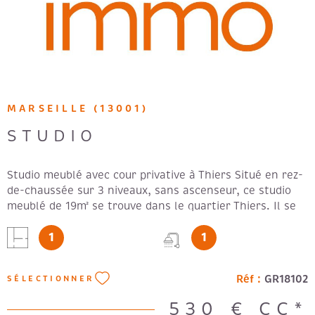
MARSEILLE (13001)
STUDIO
Studio meublé avec cour privative à Thiers Situé en rez-
de-chaussée sur 3 niveaux, sans ascenseur, ce studio
meublé de 19m² se trouve dans le quartier Thiers. Il se
compose d'une pièce principale avec une cuisine ouverte
1
1
aménagée et équipée (hotte, four, micro-ondes, plaques
à induction, frigo), une salle d'eau avec WC, et un WC
indépendant. Vous disposerez d'une cour privative de
Réf :
GR18102
SÉLECTIONNER
15m² avec lave-linge. La construction ancienne date de
1920, le logement est en très bon état avec un sol en
530 €
CC*
carrelage. Le chauffage est individuel électrique par