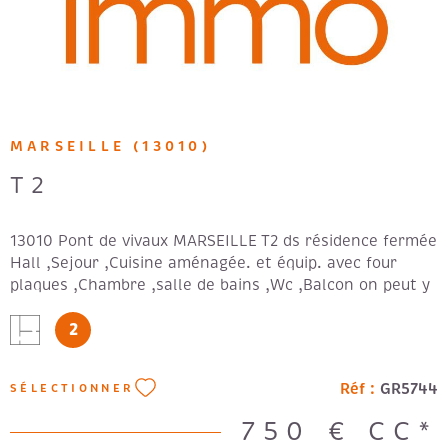
MARSEILLE (13010)
T2
13010 Pont de vivaux MARSEILLE T2 ds résidence fermée
Hall ,Sejour ,Cuisine aménagée. et équip. avec four
plaques ,Chambre ,salle de bains ,Wc ,Balcon on peut y
manger à 2, eau et Parking inclus vue sur Jardin Rénové
2
Loyer: 600 € + 150 € de provisions de charges. Forfait:
410€ - DPE en cours -
Réf :
GR5744
SÉLECTIONNER
750 €
CC*