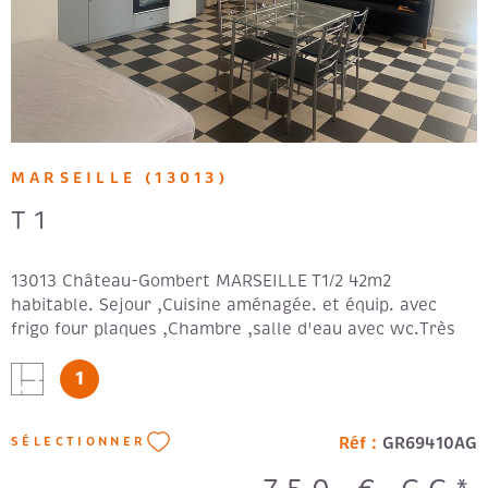
MARSEILLE (13013)
T1
13013 Château-Gombert MARSEILLE T1/2 42m2
habitable. Sejour ,Cuisine aménagée. et équip. avec
frigo four plaques ,Chambre ,salle d'eau avec wc.Très
bon état. - agent commercial - Loyer: 720 € + 30 € de
1
provisions de charges. FA: 546€
Réf :
GR69410AG
SÉLECTIONNER