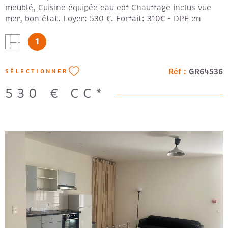
meublé, Cuisine équipée eau edf Chauffage inclus vue
mer, bon état. Loyer: 530 €. Forfait: 310€ - DPE en
cours -
1
Réf :
GR64536
SÉLECTIONNER
530 €
CC*
VOIR LE BIEN