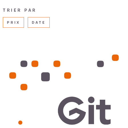
CHAMPS
RECRUTE
TRIER PAR
TEXTE
PRIX
DATE
AVIS CLI
RÉFÉRENCE
DU
BIEN
EXTÉRIEUR
Terrasse
Balcon
Loggia
Jardin
RECHERCHER
VOIR LE BIEN