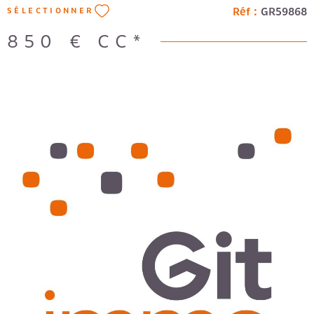
Réf :
GR59868
SÉLECTIONNER
850 €
CC*
VOIR LE BIEN