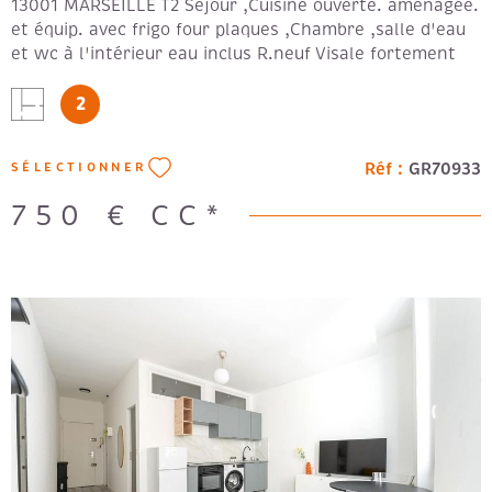
13001 MARSEILLE T2 Sejour ,Cuisine ouverte. aménagée.
et équip. avec frigo four plaques ,Chambre ,salle d'eau
et wc à l'intérieur eau inclus R.neuf Visale fortement
recommandée. Loyer: 700 € + 50 € de provisions de
2
charges. Forfait: 410€ - DPE en cours -
Réf :
GR70933
SÉLECTIONNER
750 €
CC*
VOIR LE BIEN