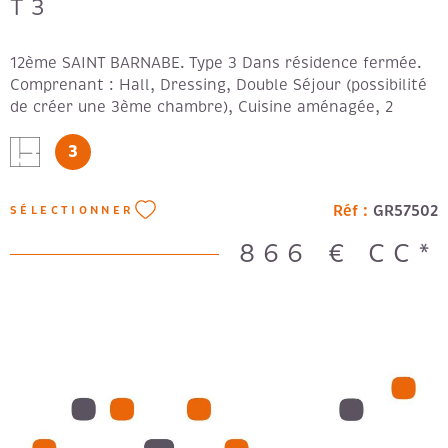
T3
12ème SAINT BARNABE. Type 3 Dans résidence fermée.
Comprenant : Hall, Dressing, Double Séjour (possibilité
de créer une 3ème chambre), Cuisine aménagée, 2
Chambres, Salle de bain. Balcon. En bon état. Accepte
3
collocation. Loyer: 786 € + 80 € de provisions de
charges. Forfait: 410€
Réf :
GR57502
SÉLECTIONNER
866 €
CC*