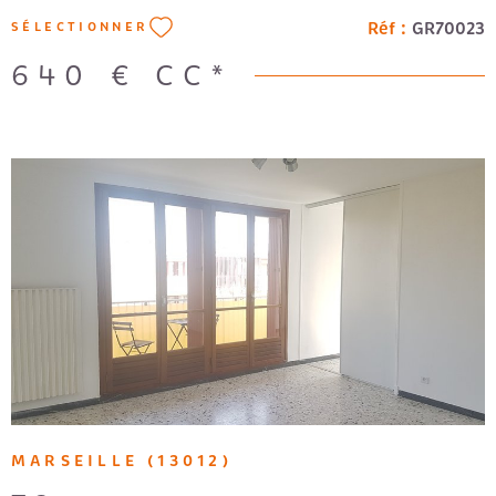
Réf :
GR70023
SÉLECTIONNER
640 €
CC*
VOIR LE BIEN
MARSEILLE (13012)