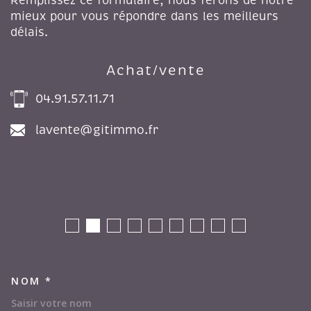
Remplissez ce formulaire, nous ferons de notre
mieux pour vous répondre dans les meilleurs
délais.
Achat/vente
04.91.57.11.71
lavente@gitimmo.fr
NOM *
TRAD_MELTEM_VOSCOORDON