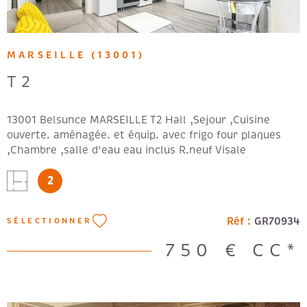
MARSEILLE (13001)
T2
13001 Belsunce MARSEILLE T2 Hall ,Sejour ,Cuisine
ouverte. aménagée. et équip. avec frigo four plaques
,Chambre ,salle d'eau eau inclus R.neuf Visale
fortement recommandée. Loyer: 700 € + 50 € de
2
provisions de charges. Forfait: 410€ - DPE en cours -
Réf :
GR70934
SÉLECTIONNER
750 €
CC*