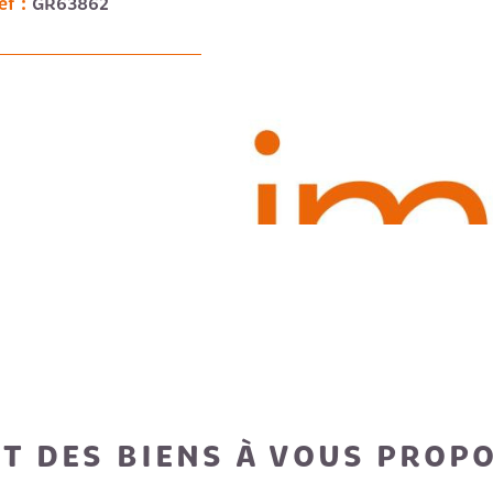
éf :
GR63862
VO
T DES BIENS À VOUS PROP