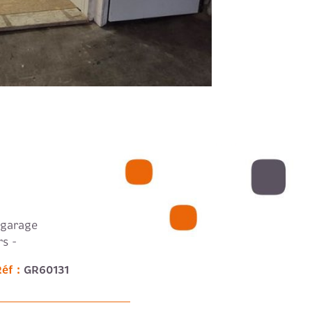
 garage
rs -
Réf :
GR60131
VO