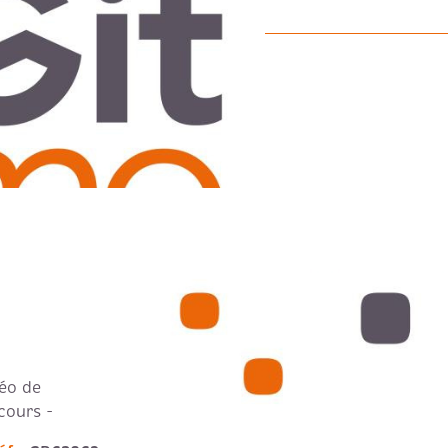
IEN
éo de
cours -