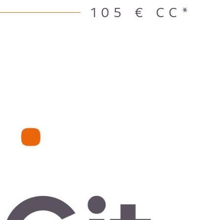
105 €
CC*
IR LE BIEN