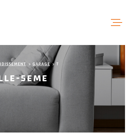
ACCUEIL
VENTES
NDISSEMENT
GARAGE
T
LLE-5EME
LOCATIO
LOCAUX 
ESTIMAT