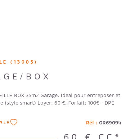
FAIRE GÉ
NOS HON
RECRUTE
LE (13005)
AVIS CLI
AGE/BOX
ILLE BOX 35m2 Garage. Ideal pour entreposer et
re (style smart) Loyer: 60 €. Forfait: 100€ - DPE
Réf :
GR69094
NNER
60 €
CC*