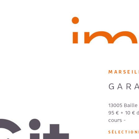
MARSEIL
GAR
13005 Baill
95 € + 10 € 
cours -
IEN
SÉLECTIO