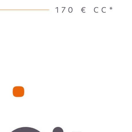
170 €
CC*