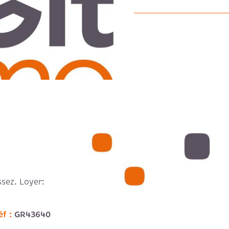
sez. Loyer:
éf :
GR43640
VO