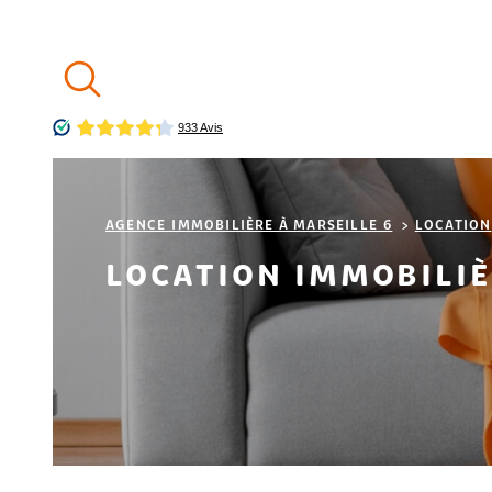
Aller
Aller
Aller
Aller
à
à
au
au
:
la
menu
contenu
recherche
principal
AGENCE IMMOBILIÈRE À MARSEILLE 6
LOCATION
LOCATION IMMOBILIÈ