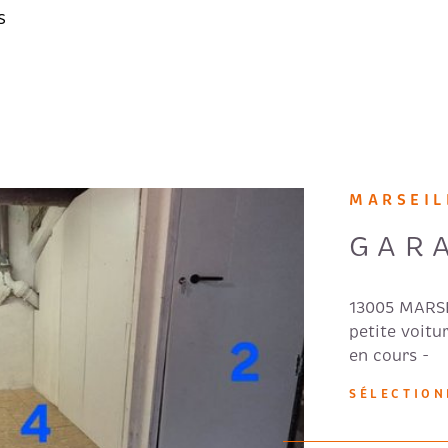
s
MARSEIL
GAR
13005 MARSE
petite voitu
en cours -
IEN
SÉLECTIO