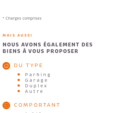
Proche des commodités : Autoroute A50, bus,
commerces, crèche, école, lycée, marché, métro,
tramway. Charges incluses : Provision pour eau froide,
* Charges comprises
provision pour eau chaude, charges de parties
communes, ordures ménagères, chauffage, électricité.
Forfait ménage inclus. Loyer: 2500 €. Forfait: 450€
MAIS AUSSI
NOUS AVONS ÉGALEMENT DES
BIENS À VOUS PROPOSER
DU TYPE
Parking
Garage
Duplex
Autre
COMPORTANT