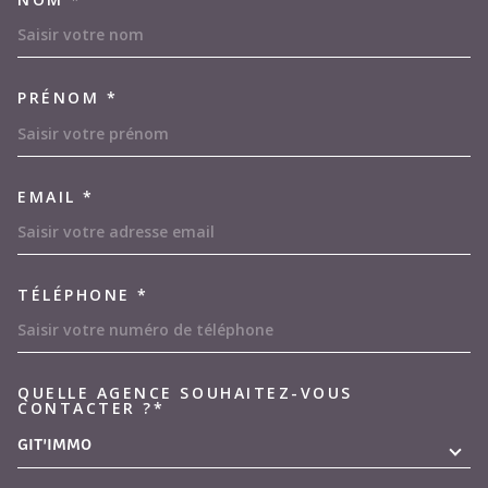
TRAD_MELTEM_VOSCOORDON
PRÉNOM *
EMAIL *
TÉLÉPHONE *
QUELLE AGENCE SOUHAITEZ-VOUS
TRAD_MELTEM_VOREDEMAND
CONTACTER ?*
GIT'IMMO