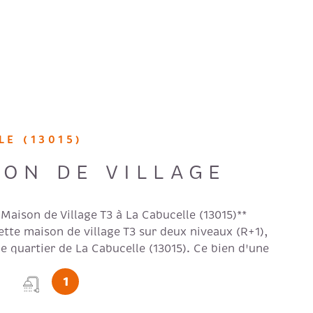
FAIRE GÉ
NOS HON
RECRUTE
LE (13015)
AVIS CLI
SON DE VILLAGE
Maison de Village T3 à La Cabucelle (13015)**
tte maison de village T3 sur deux niveaux (R+1),
le quartier de La Cabucelle (13015). Ce bien d'une
50m² comprend un séjour, une cuisine, une grande
1
 petite chambre, une salle d'eau avec WC. La
 est ancienne et le bien est en bon état. Le