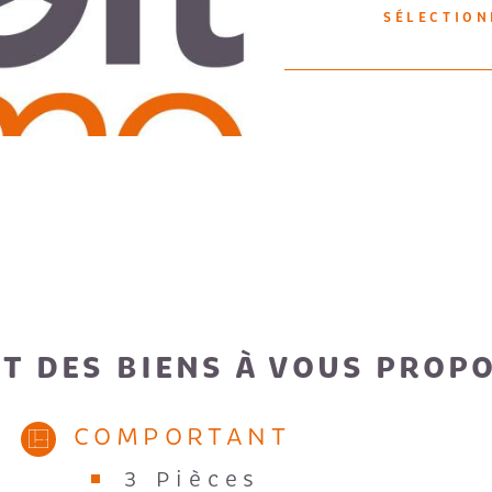
logement néc
SÉLECTIO
carrelage et
chauffage es
proximité d
comprises : 
€. Forfait: 
T DES BIENS À VOUS PROP
COMPORTANT
3 Pièces