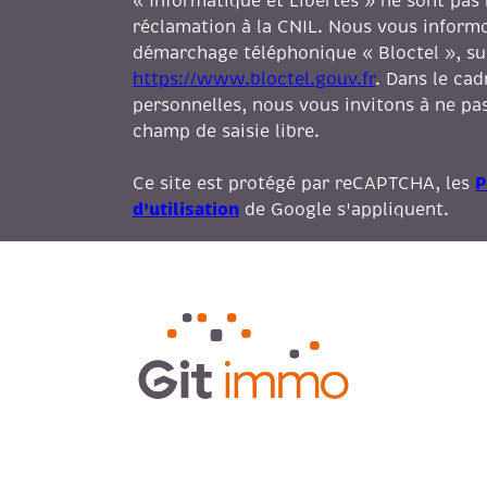
« Informatique et Libertés » ne sont pas
réclamation à la CNIL. Nous vous informon
démarchage téléphonique « Bloctel », sur 
https://www.bloctel.gouv.fr
. Dans le ca
personnelles, nous vous invitons à ne pas
champ de saisie libre.
P
Ce site est protégé par reCAPTCHA, les
d'utilisation
de Google s'appliquent.