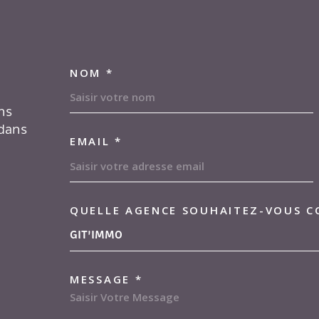
NOM *
TRAD_MELTEM_VOS
ns
 dans
EMAIL *
Location par agence
Lo
QUELLE AGENCE SOUHAITEZ-VOUS C
TRAD_MELTEM_VOR
04.91.13.44.97
GIT'IMMO
transac-loc@gitimmo.fr
MESSAGE *