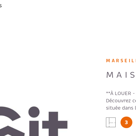
s
MARSEIL
MAI
**À LOUER - 
Découvrez ce
située dans 
surface de 
IEN
3
chambre, une
construction