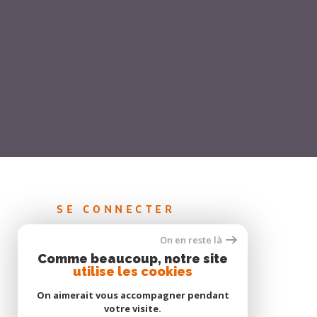
SE CONNECTER
On en reste là
PROPRIÉTAIRES VENDEUR
Comme beaucoup, notre site
ESPACE LOCATION PAP
utilise les cookies
ESPACE GESTION
On aimerait vous accompagner pendant
votre visite.