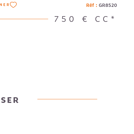
essite des travaux. Les sols sont recouverts de
Réf :
GR8520
NNER
 d'imitation parquet. L'exposition est claire. Le
t individuel électrique. Ce bien est situé à
750 €
CC*
es bus, des écoles et des commerces. Charges
Le détail des charges comprend l'eau. Loyer: 750
410€ - DPE en cours -
OSER