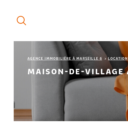
Aller
Aller
Aller
Aller
à
à
au
au
:
la
menu
contenu
recherche
principal
AGENCE IMMOBILIÈRE À MARSEILLE 6
LOCATION
MAISON-DE-VILLAGE 