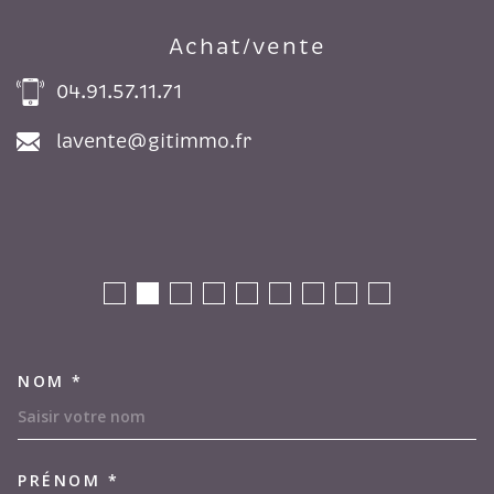
Achat/vente
04.91.57.11.71
lavente@gitimmo.fr
NOM *
TRAD_MELTEM_VOSCOORDON
PRÉNOM *