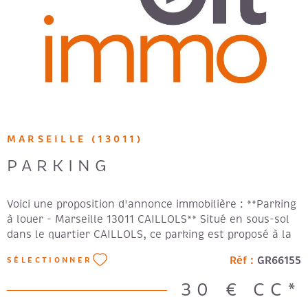
MARSEILLE (13011)
PARKING
Voici une proposition d'annonce immobilière : **Parking
à louer - Marseille 13011 CAILLOLS** Situé en sous-sol
dans le quartier CAILLOLS, ce parking est proposé à la
location. Il est destiné à accueillir 1 moto.
Réf :
GR66155
SÉLECTIONNER
**Stationnement :** Parking en sous-sol. Loyer: 30 €.
Forfait: 100€
30 €
CC*