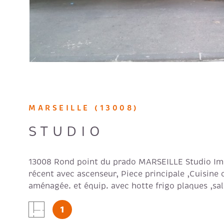
MARSEILLE (13008)
STUDIO
13008 Rond point du prado MARSEILLE Studio I
récent avec ascenseur, Piece principale ,Cuisine 
aménagée. et équip. avec hotte frigo plaques ,sal
wc à l'intérieur ,Balcon 3 m2 eau Bon état. Calm
1
€ + 40 € de provisions de charges. Forfait: 350€ 
cours -