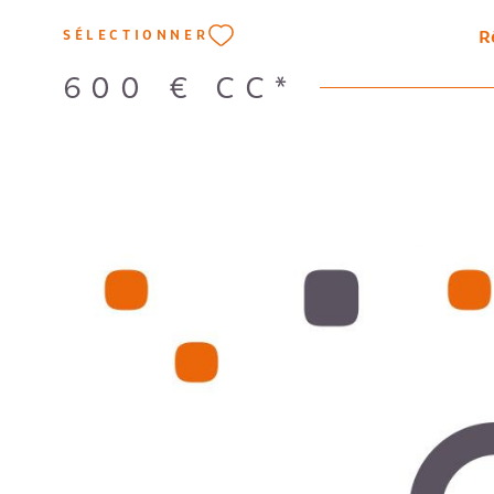
R
SÉLECTIONNER
600 €
CC*
VOIR LE B