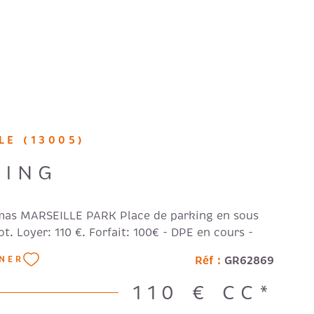
FAIRE GÉ
NOS HON
RECRUTE
LE (13005)
AVIS CLI
KING
mas MARSEILLE PARK Place de parking en sous
ot. Loyer: 110 €. Forfait: 100€ - DPE en cours -
Réf :
GR62869
NNER
110 €
CC*