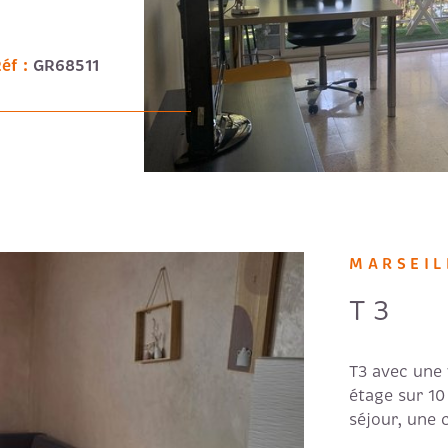
orfait: 350€
éf :
GR68511
MARSEIL
T3
T3 avec une
étage sur 1
séjour, une 
deux chambre