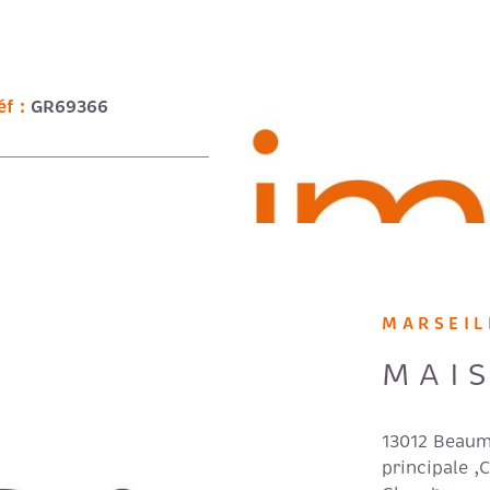
cilité de se
VO
50€ - DPE en
éf :
GR69366
MARSEIL
MAIS
13012 Beaum
principale ,