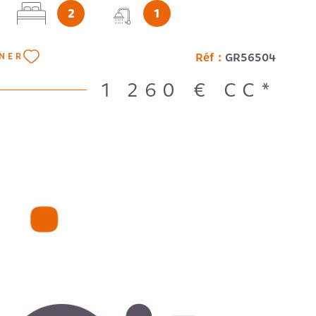
2
1
talienne et des WC indépendants. Profitez d'une
a et d'une grande terrasse de 8 m². Un parking
t disponible. Construction semi-récente en très
Réf :
GR56504
NNER
 sol est recouvert de carrelage. Le chauffage est
ation réversible. Charges détaillées : Prov. eau
1 260 €
CC*
ges parties communes, Minuterie, concierge.
: Climatisation, Interphone, Ouvre porte,
age. À proximité : bus, commerces, Tramway.
€ + 80 € de provisions de charges. Forfait: 450€