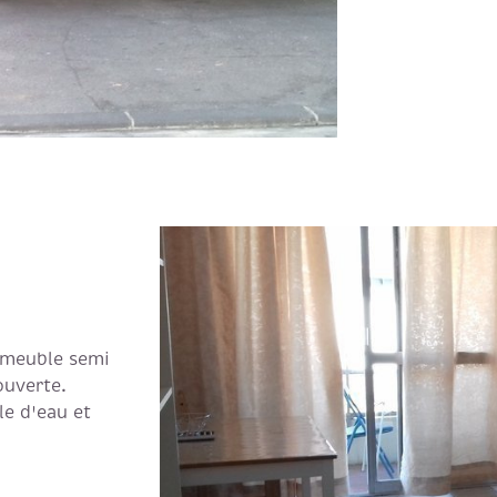
mmeuble semi
ouverte.
le d'eau et
e Loyer: 560
VO
- DPE en