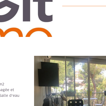
7m2
nagée et
Salle d'eau
en très bon
VO