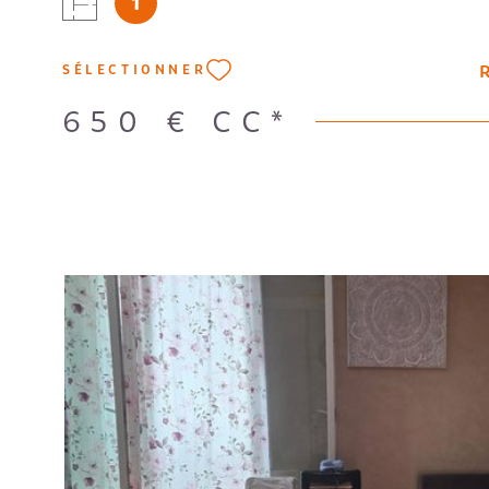
1
état avec chauffage et eau inclus. Loyer: 650 €. F
- DPE en cours -
R
SÉLECTIONNER
650 €
CC*