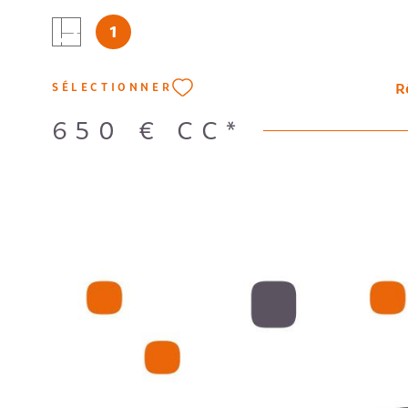
l'intérieur ,Wc independant , Parking collectif. Fa
1
garer . Proximité luminy Loyer: 650 €. Forfait: 3
cours -
R
SÉLECTIONNER
650 €
CC*