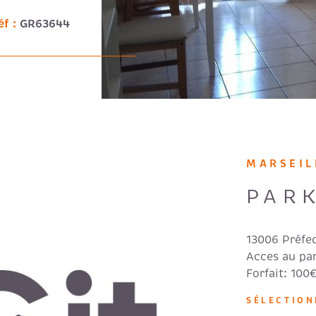
éf :
GR63644
MARSEIL
PAR
13006 Préfe
Acces au par
Forfait: 100
IEN
SÉLECTIO