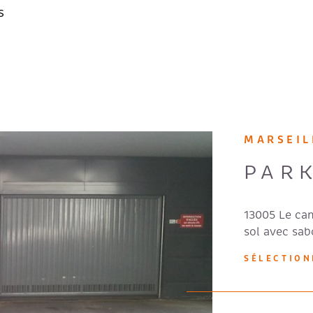
s
MARSEIL
PAR
13005 Le ca
sol avec sab
SÉLECTIO
IEN