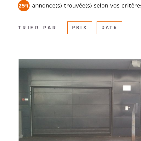
254
annonce(s) trouvée(s) selon vos critère
TRIER PAR
PRIX
DATE
VOIR LE B