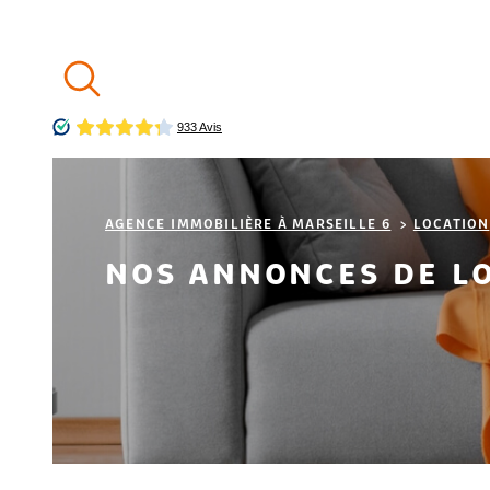
Aller
Aller
Aller
Aller
à
à
au
au
:
la
menu
contenu
recherche
principal
AGENCE IMMOBILIÈRE À MARSEILLE 6
LOCATION
NOS ANNONCES DE L