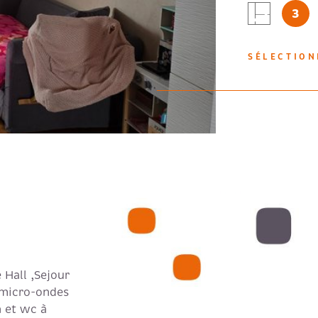
IEN
3
douche à l'i
grande loggi
est égalemen
SÉLECTIO
bon état. Le
par climatis
froide, char
Équipements 
Double vitr
Loyer: 1180 
Hall ,Sejour
 micro-ondes
 et wc à