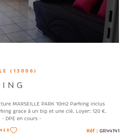
LE (13006)
KING
cture MARSEILLE PARK 10m2 Parking inclus
king grace à un bip et une clé. Loyer: 120 €.
€ - DPE en cours -
Réf :
GR44141
NNER