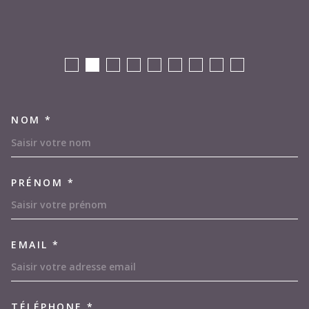
NOM *
TRAD_MELTEM_VOSCOORDON
PRÉNOM *
EMAIL *
TÉLÉPHONE *