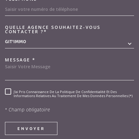
QUELLE AGENCE SOUHAITEZ-VOUS
TRAD_MELTEM_VOREDEMAND
CONTACTER ?*
GIT'IMMO
MESSAGE *
J'ai Pris Connaissance De La Politique De Confidentialité Et Des
RÈGLEMENTATION
Informations Relatives Au Traitement De Mes Données Personnelles (*)
* Champ obligatoire
ENVOYER