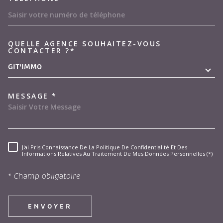
QUELLE AGENCE SOUHAITEZ-VOUS
TRAD_MELTEM_VOREDEMAND
CONTACTER ?*
GIT'IMMO
MESSAGE *
J'ai Pris Connaissance De La Politique De Confidentialité Et Des
RÈGLEMENTATION
Informations Relatives Au Traitement De Mes Données Personnelles (*)
* Champ obligatoire
ENVOYER
Les informations recueillies sur ce formulaire sont