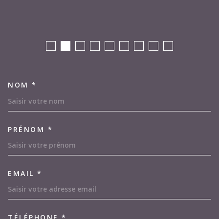
NOM *
TRAD_MELTEM_VOSCOORDON
PRÉNOM *
EMAIL *
TÉLÉPHONE *