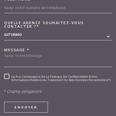
QUELLE AGENCE SOUHAITEZ-VOUS
TRAD_MELTEM_VOREDEMAND
CONTACTER ?*
GIT'IMMO
MESSAGE *
J'ai Pris Connaissance De La Politique De Confidentialité Et Des
RÈGLEMENTATION
Informations Relatives Au Traitement De Mes Données Personnelles (*)
* Champ obligatoire
ENVOYER