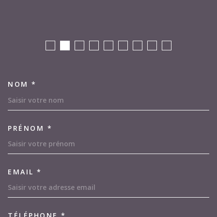
NOM *
TRAD_MELTEM_VOSCOORDON
PRÉNOM *
EMAIL *
TÉLÉPHONE *