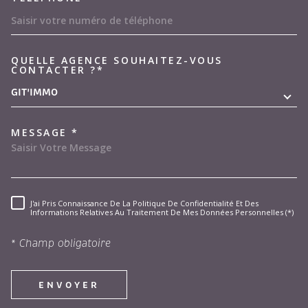
QUELLE AGENCE SOUHAITEZ-VOUS
TRAD_MELTEM_VOREDEMAND
CONTACTER ?*
GIT'IMMO
MESSAGE *
J'ai Pris Connaissance De La Politique De Confidentialité Et Des
RÈGLEMENTATION
Informations Relatives Au Traitement De Mes Données Personnelles (*)
* Champ obligatoire
ENVOYER
Les informations recueillies sur ce formulaire sont