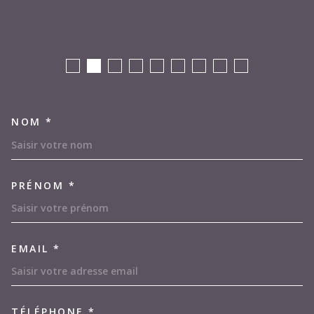
NOM *
TRAD_MELTEM_VOSCOORDON
PRÉNOM *
EMAIL *
TÉLÉPHONE *