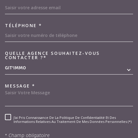
TÉLÉPHONE *
QUELLE AGENCE SOUHAITEZ-VOUS
TRAD_MELTEM_VOREDEMAND
CONTACTER ?*
GIT'IMMO
MESSAGE *
J'ai Pris Connaissance De La Politique De Confidentialité Et Des
RÈGLEMENTATION
Informations Relatives Au Traitement De Mes Données Personnelles (*)
* Champ obligatoire