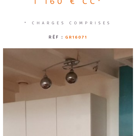
1 160 €
CC*
Loggia
Jardin
RECRUTE
RECHERCHER
* CHARGES COMPRISES
AVIS CLI
RÉF :
GR16071