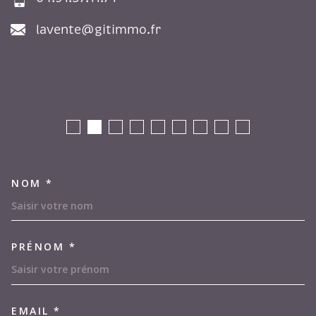
lavente@gitimmo.fr
NOM *
TRAD_MELTEM_VOSCOORDON
PRÉNOM *
EMAIL *