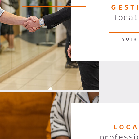
GEST
locat
VOIR
LOC
professi