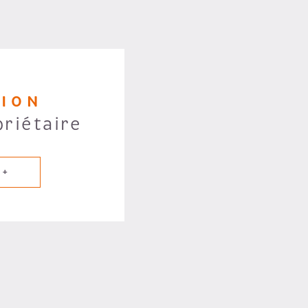
TION
priétaire
 +