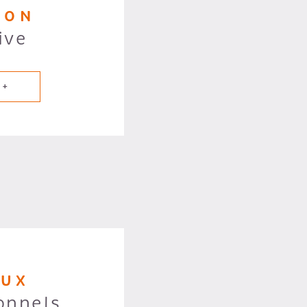
ION
ive
 +
AUX
onnels