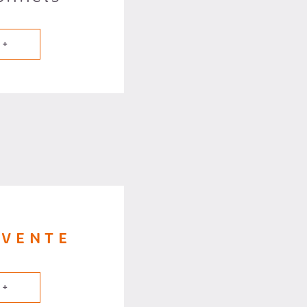
 +
 VENTE
 +