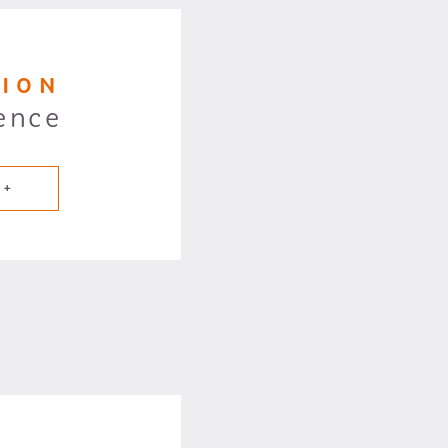
TION
ence
 +