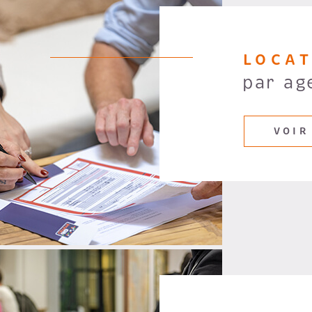
LOCA
par ag
VOIR