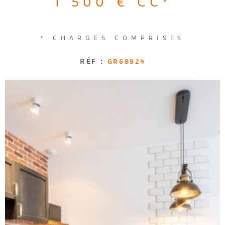
1 500 €
CC*
Loggia
Jardin
RECRUTE
RECHERCHER
* CHARGES COMPRISES
AVIS CLI
RÉF :
GR68924