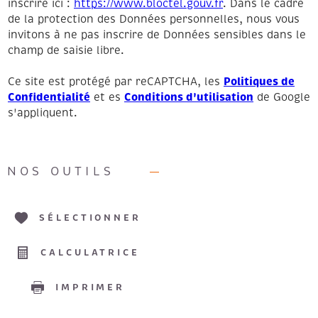
inscrire ici :
https://www.bloctel.gouv.fr
. Dans le cadre
de la protection des Données personnelles, nous vous
invitons à ne pas inscrire de Données sensibles dans le
champ de saisie libre.
Politiques de
Ce site est protégé par reCAPTCHA, les
Confidentialité
Conditions d'utilisation
et es
de Google
s'appliquent.
NOS OUTILS
SÉLECTIONNER
CALCULATRICE
IMPRIMER