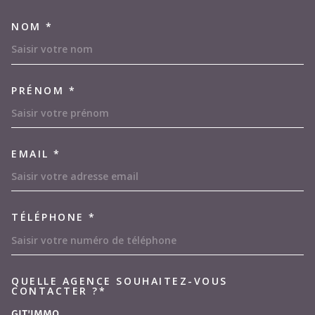
NOM *
TRAD_MELTEM_VOSCOORDON
PRÉNOM *
EMAIL *
TÉLÉPHONE *
QUELLE AGENCE SOUHAITEZ-VOUS
TRAD_MELTEM_VOREDEMAND
CONTACTER ?*
GIT'IMMO