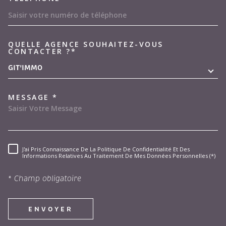
QUELLE AGENCE SOUHAITEZ-VOUS
TRAD_MELTEM_VOREDEMAND
CONTACTER ?*
GIT'IMMO
MESSAGE *
J'ai Pris Connaissance De La Politique De Confidentialité Et Des
RÈGLEMENTATION
Informations Relatives Au Traitement De Mes Données Personnelles (*)
* Champ obligatoire
ENVOYER