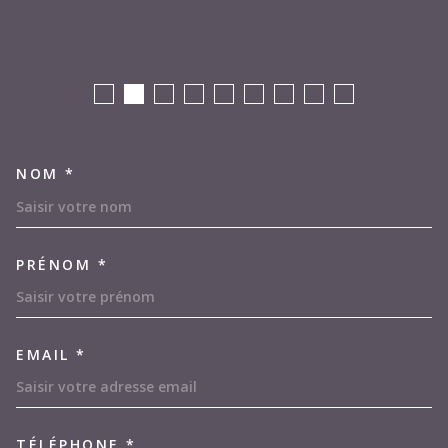
NOM *
TRAD_MELTEM_VOSCOORDON
PRÉNOM *
EMAIL *
TÉLÉPHONE *