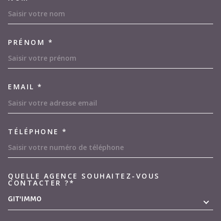
TRAD_MELTEM_VOSCOORDON
PRÉNOM *
EMAIL *
TÉLÉPHONE *
QUELLE AGENCE SOUHAITEZ-VOUS
TRAD_MELTEM_VOREDEMAND
CONTACTER ?*
GIT'IMMO