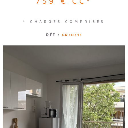
759 €
CC*
Loggia
Jardin
RECRUTE
RECHERCHER
* CHARGES COMPRISES
AVIS CLI
RÉF :
GR70711