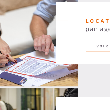
LOCA
par ag
VOIR