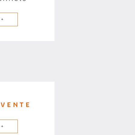
 +
 VENTE
 +