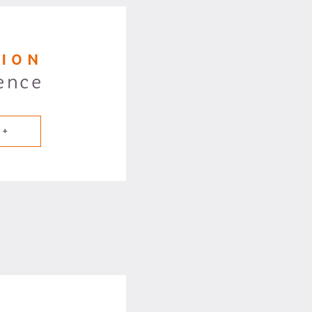
TION
ence
 +