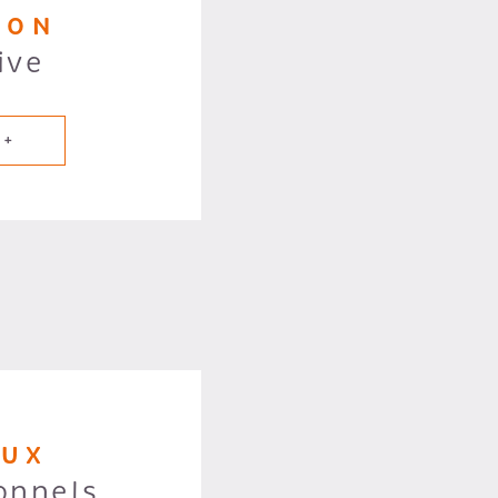
ION
ive
 +
AUX
onnels