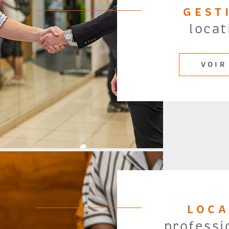
GEST
locat
VOIR
LOC
professi