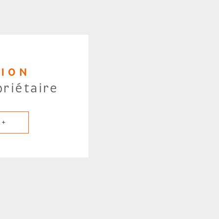
TION
priétaire
 +