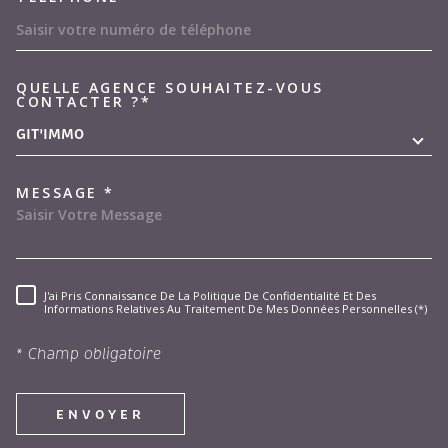
QUELLE AGENCE SOUHAITEZ-VOUS
TRAD_MELTEM_VOREDEMAND
CONTACTER ?*
GIT'IMMO
MESSAGE *
J'ai Pris Connaissance De La Politique De Confidentialité Et Des
RÈGLEMENTATION
Informations Relatives Au Traitement De Mes Données Personnelles (*)
* Champ obligatoire
ENVOYER