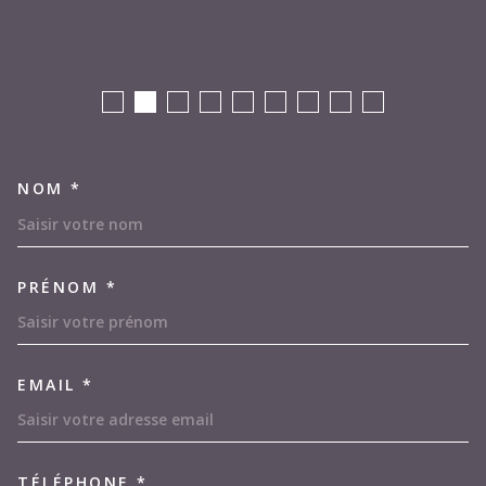
NOM *
TRAD_MELTEM_VOSCOORDON
PRÉNOM *
EMAIL *
TÉLÉPHONE *