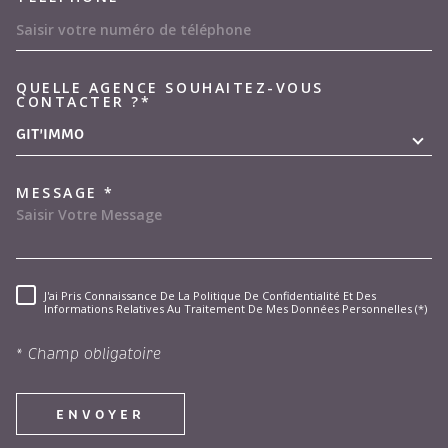
QUELLE AGENCE SOUHAITEZ-VOUS
TRAD_MELTEM_VOREDEMAND
CONTACTER ?*
GIT'IMMO
MESSAGE *
J'ai Pris Connaissance De La Politique De Confidentialité Et Des
RÈGLEMENTATION
Informations Relatives Au Traitement De Mes Données Personnelles (*)
* Champ obligatoire
ENVOYER