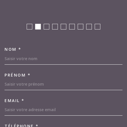
NOM *
TRAD_MELTEM_VOSCOORDON
PRÉNOM *
EMAIL *
TÉLÉPHONE *