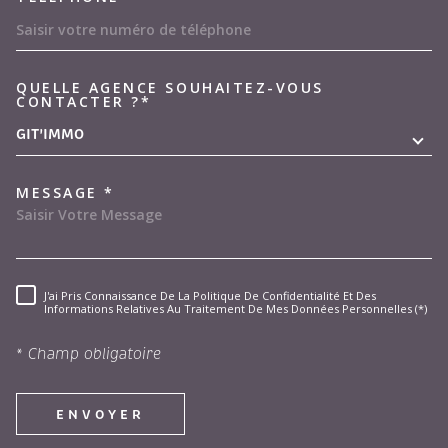
QUELLE AGENCE SOUHAITEZ-VOUS
TRAD_MELTEM_VOREDEMAND
CONTACTER ?*
GIT'IMMO
MESSAGE *
J'ai Pris Connaissance De La Politique De Confidentialité Et Des
RÈGLEMENTATION
Informations Relatives Au Traitement De Mes Données Personnelles (*)
* Champ obligatoire
ENVOYER