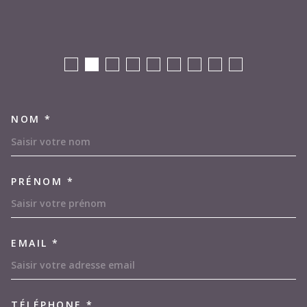
NOM *
TRAD_MELTEM_VOSCOORDON
PRÉNOM *
EMAIL *
TÉLÉPHONE *