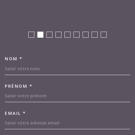
NOM *
TRAD_MELTEM_VOSCOORDON
PRÉNOM *
EMAIL *