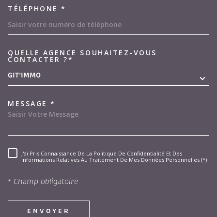
TÉLÉPHONE *
QUELLE AGENCE SOUHAITEZ-VOUS
TRAD_MELTEM_VOREDEMAND
CONTACTER ?*
GIT'IMMO
MESSAGE *
J'ai Pris Connaissance De La Politique De Confidentialité Et Des
RÈGLEMENTATION
Informations Relatives Au Traitement De Mes Données Personnelles (*)
* Champ obligatoire
ENVOYER