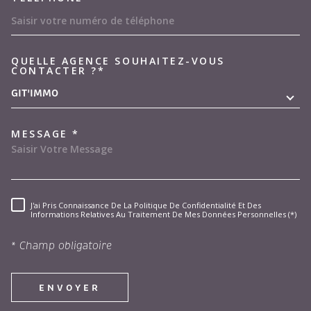
QUELLE AGENCE SOUHAITEZ-VOUS
TRAD_MELTEM_VOREDEMAND
CONTACTER ?*
GIT'IMMO
MESSAGE *
J'ai Pris Connaissance De La Politique De Confidentialité Et Des
RÈGLEMENTATION
Informations Relatives Au Traitement De Mes Données Personnelles (*)
* Champ obligatoire
ENVOYER