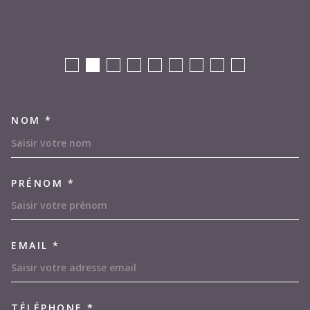
NOM *
TRAD_MELTEM_VOSCOORDON
PRÉNOM *
EMAIL *
TÉLÉPHONE *