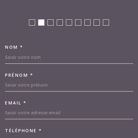
NOM *
TRAD_MELTEM_VOSCOORDON
PRÉNOM *
EMAIL *
TÉLÉPHONE *