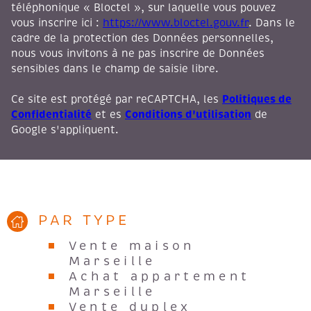
téléphonique « Bloctel », sur laquelle vous pouvez
vous inscrire ici :
https://www.bloctel.gouv.fr
. Dans le
cadre de la protection des Données personnelles,
nous vous invitons à ne pas inscrire de Données
sensibles dans le champ de saisie libre.
Politiques de
Ce site est protégé par reCAPTCHA, les
Confidentialité
Conditions d'utilisation
et es
de
Google s'appliquent.
PAR TYPE
Vente maison
Marseille
Achat appartement
Marseille
Vente duplex