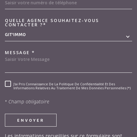
QUELLE AGENCE SOUHAITEZ-VOUS
TRAD_MELTEM_VOREDEMAND
CONTACTER ?*
GIT'IMMO
MESSAGE *
J'ai Pris Connaissance De La Politique De Confidentialité Et Des
RÈGLEMENTATION
Informations Relatives Au Traitement De Mes Données Personnelles (*)
* Champ obligatoire
ENVOYER
Les informations recueillies sur ce formulaire sont