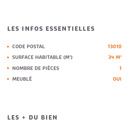
LES INFOS
ESSENTIELLES
CODE POSTAL
13010
Caractérisque
Valeurs
SURFACE HABITABLE (M²)
34 M²
NOMBRE DE PIÈCES
1
MEUBLÉ
OUI
LES + DU BIEN