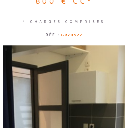
800 €
CC*
Loggia
Jardin
RECRUTE
RECHERCHER
* CHARGES COMPRISES
AVIS CLI
RÉF :
GR70522