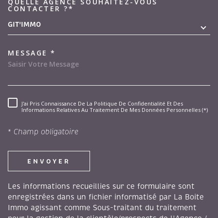
QUELLE AGENCE SOUHAITEZ-VOUS
TRAD_MELTEM_VOREDEMAND
CONTACTER ?*
GIT'IMMO
MESSAGE *
J'ai Pris Connaissance De La Politique De Confidentialité Et Des
RÈGLEMENTATION
Informations Relatives Au Traitement De Mes Données Personnelles (*)
* Champ obligatoire
ENVOYER
Les informations recueillies sur ce formulaire sont
enregistrées dans un fichier informatisé par La Boite
Immo agissant comme Sous-traitant du traitement