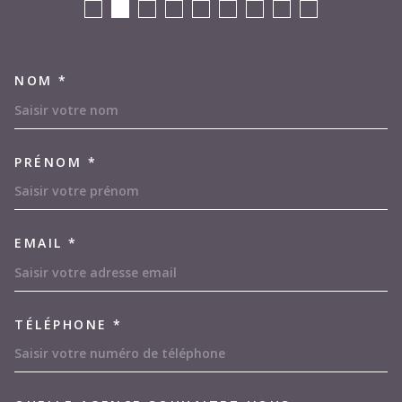
NOM *
TRAD_MELTEM_VOSCOORDON
PRÉNOM *
EMAIL *
TÉLÉPHONE *