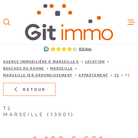
Aller
Aller
Aller
Aller
à
à
au
au
:
la
menu
contenu
VOTRE
recherche
principal
ACCUEIL
RECHERCHE
VENTES
TYPE
D'OFFRE
LOUER
LOCATIO
AGENCE IMMOBILIÈRE À MARSEILLE 6
LOCATION
BOUCHES DU RHONE
MARSEILLE
TYPE
DE
MARSEILLE 1ER ARRONDISSEMENT
APPARTEMENT
T2
T2
TYPE DE BIEN
BIEN
LOCAUX 
RETOUR
VILLE
ESTIMAT
T2
Budget
FAIRE G
MARSEILLE (13001)
BUDGET
EXTÉRIEUR
NOS HON
Terrasse
Balcon