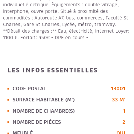
individuel électrique. Équipements : double vitrage,
interphone, ouvre porte. Situé à proximité des
commodités : Autoroute A7, bus, commerces, Faculté St
Charles, Gare St Charles, Lycée, métro, tramway.
**Détail des charges :** Eau, électricité, internet Loyer:
1100 €. Forfait: 450€ - DPE en cours -
LES INFOS
ESSENTIELLES
CODE POSTAL
13001
Caractérisque
Valeurs
SURFACE HABITABLE (M²)
33 M²
NOMBRE DE CHAMBRE(S)
1
NOMBRE DE PIÈCES
2
MEUBLÉ
OUI