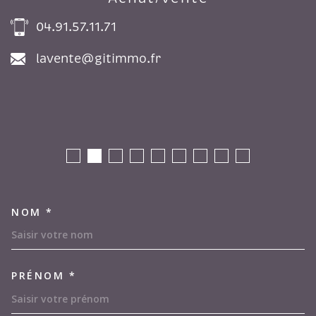
04.91.57.11.71
lavente@gitimmo.fr
NOM *
TRAD_MELTEM_VOSCOORDON
PRÉNOM *