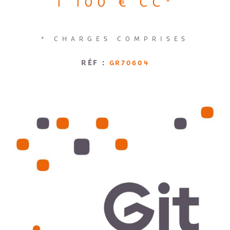
1 100 €
CC*
Loggia
Jardin
RECRUTE
RECHERCHER
* CHARGES COMPRISES
AVIS CLI
RÉF :
GR70604