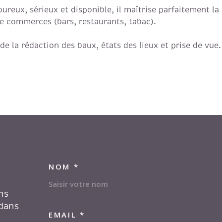
ureux, sérieux et disponible, il maîtrise parfaitement la
e commerces (bars, restaurants, tabac).
de la rédaction des baux, états des lieux et prise de vue.
NOM *
TRAD_MELTEM_VOS
ns
 dans
EMAIL *