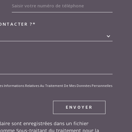
caux commerciaux
Location 
propriéta
ONTACTER ?*
EDEMANDE
04.91.57.13.33
04.91.57.
locauxpro@gitimmo.fr
proprie
t Des Informations Relatives Au Traitement De Mes Données Personnelles
ENVOYER
laire sont enregistrées dans un fichier
comme Sous-traitant du traitement pour la