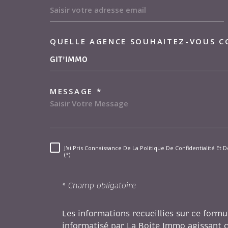
Location par agence
Lo
QUELLE AGENCE SOUHAITEZ-VOUS C
TRAD_MELTEM_VOR
04.91.13.44.97
GIT'IMMO
transac-loc@gitimmo.fr
MESSAGE *
J'ai Pris Connaissance De La Politique De Confidentialité E
RÈGLEMENTATION
(*)
* Champ obligatoire
Les informations recueillies sur ce formu
informatisé par La Boite Immo agissant 