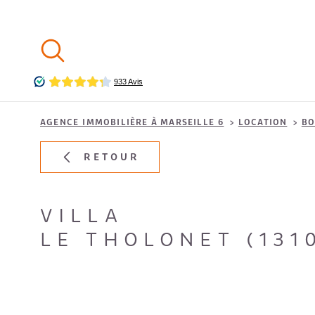
Aller
Aller
Aller
Aller
à
à
au
au
:
la
menu
contenu
recherche
principal
AGENCE IMMOBILIÈRE À MARSEILLE 6
LOCATION
BO
RETOUR
VILLA
LE THOLONET (131