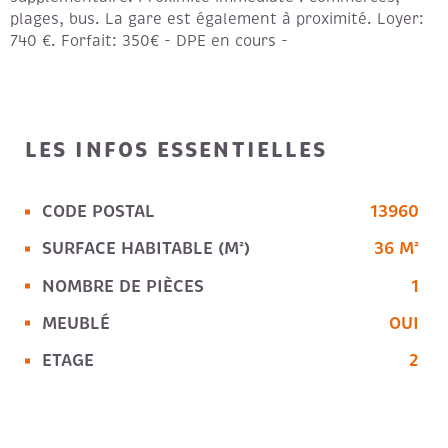
plages, bus. La gare est également à proximité. Loyer:
740 €. Forfait: 350€ - DPE en cours -
LES INFOS
ESSENTIELLES
CODE POSTAL
13960
Caractérisque
Valeurs
SURFACE HABITABLE (M²)
36 M²
NOMBRE DE PIÈCES
1
MEUBLÉ
OUI
ETAGE
2