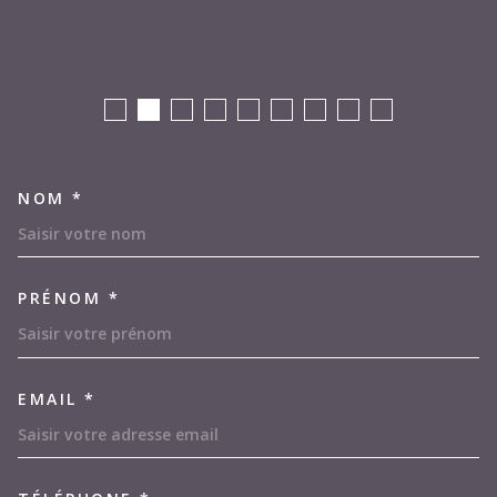
NOM *
TRAD_MELTEM_VOSCOORDON
PRÉNOM *
EMAIL *