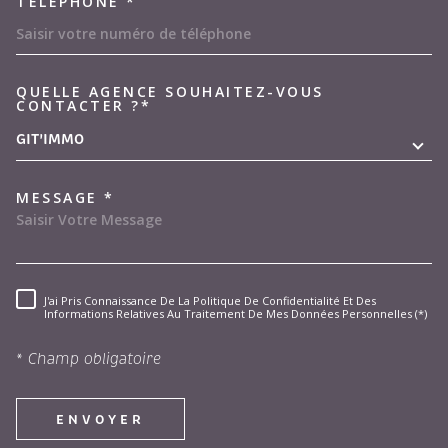
TÉLÉPHONE *
QUELLE AGENCE SOUHAITEZ-VOUS
TRAD_MELTEM_VOREDEMAND
CONTACTER ?*
GIT'IMMO
MESSAGE *
J'ai Pris Connaissance De La Politique De Confidentialité Et Des
RÈGLEMENTATION
Informations Relatives Au Traitement De Mes Données Personnelles (*)
* Champ obligatoire
ENVOYER