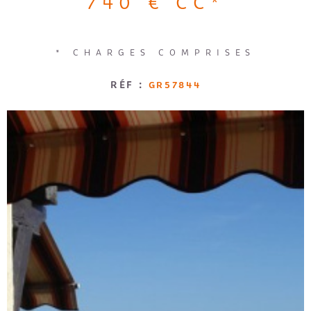
740 €
CC*
Loggia
Jardin
RECRUTE
RECHERCHER
* CHARGES COMPRISES
AVIS CLI
RÉF :
GR57844