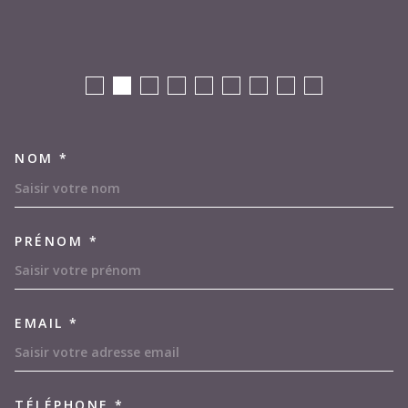
NOM *
TRAD_MELTEM_VOSCOORDON
PRÉNOM *
EMAIL *
TÉLÉPHONE *