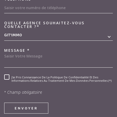
QUELLE AGENCE SOUHAITEZ-VOUS
TRAD_MELTEM_VOREDEMAND
CONTACTER ?*
GIT'IMMO
MESSAGE *
J'ai Pris Connaissance De La Politique De Confidentialité Et Des
RÈGLEMENTATION
Informations Relatives Au Traitement De Mes Données Personnelles (*)
* Champ obligatoire
ENVOYER