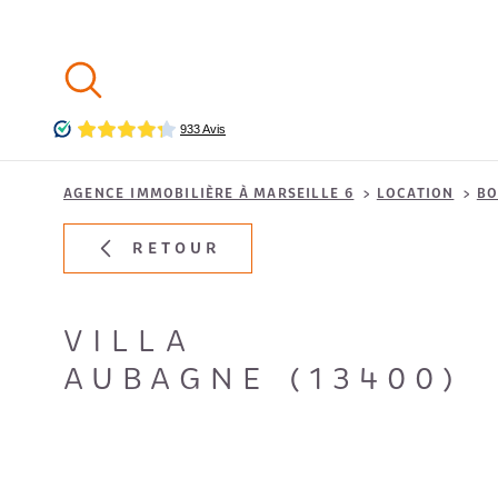
Aller
Aller
Aller
Aller
à
à
au
au
:
la
menu
contenu
recherche
principal
AGENCE IMMOBILIÈRE À MARSEILLE 6
LOCATION
BO
RETOUR
VILLA
AUBAGNE (13400)