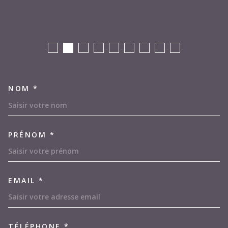
NOM *
TRAD_MELTEM_VOSCOORDON
PRÉNOM *
EMAIL *
TÉLÉPHONE *