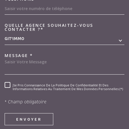
QUELLE AGENCE SOUHAITEZ-VOUS
TRAD_MELTEM_VOREDEMAND
CONTACTER ?*
GIT'IMMO
MESSAGE *
J'ai Pris Connaissance De La Politique De Confidentialité Et Des
RÈGLEMENTATION
Informations Relatives Au Traitement De Mes Données Personnelles (*)
* Champ obligatoire
ENVOYER