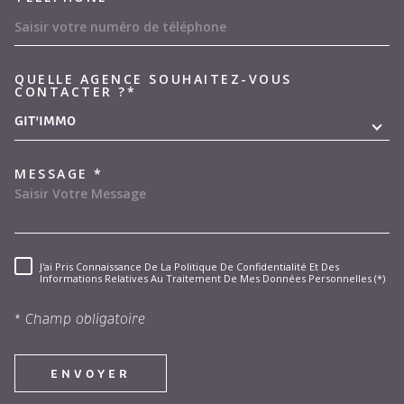
QUELLE AGENCE SOUHAITEZ-VOUS
TRAD_MELTEM_VOREDEMAND
CONTACTER ?*
GIT'IMMO
MESSAGE *
J'ai Pris Connaissance De La Politique De Confidentialité Et Des
RÈGLEMENTATION
Informations Relatives Au Traitement De Mes Données Personnelles (*)
* Champ obligatoire
ENVOYER