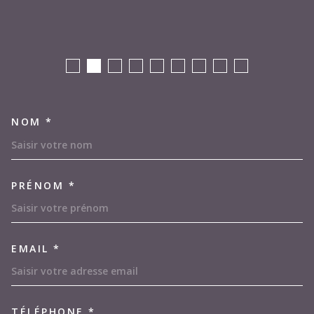
NOM *
TRAD_MELTEM_VOSCOORDON
PRÉNOM *
EMAIL *
TÉLÉPHONE *