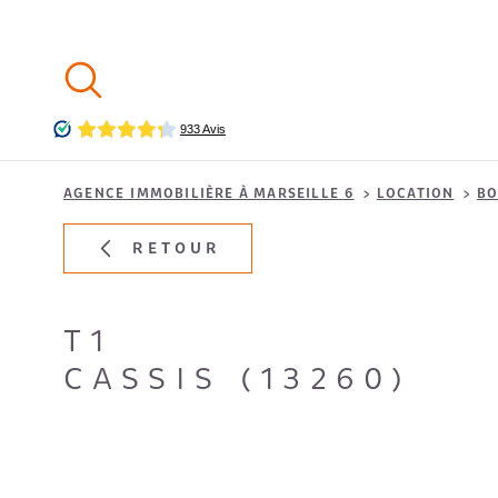
Aller
Aller
Aller
Aller
à
à
au
au
:
la
menu
contenu
recherche
principal
AGENCE IMMOBILIÈRE À MARSEILLE 6
LOCATION
BO
RETOUR
T1
CASSIS (13260)