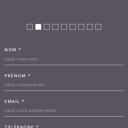
NOM *
TRAD_MELTEM_VOSCOORDON
PRÉNOM *
EMAIL *
TÉLÉPHONE *