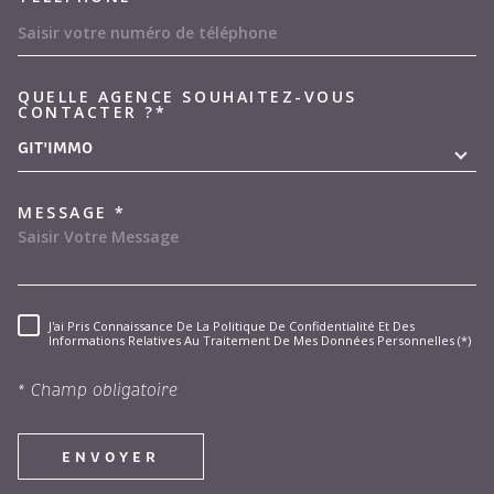
QUELLE AGENCE SOUHAITEZ-VOUS
TRAD_MELTEM_VOREDEMAND
CONTACTER ?*
GIT'IMMO
MESSAGE *
J'ai Pris Connaissance De La Politique De Confidentialité Et Des
RÈGLEMENTATION
Informations Relatives Au Traitement De Mes Données Personnelles (*)
* Champ obligatoire
ENVOYER