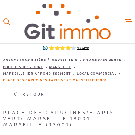
Aller
Aller
Aller
Aller
à
à
au
au
:
la
menu
contenu
VOTRE
recherche
principal
ACCUEIL
RECHERCHE
VENTES
TYPE
D'OFFRE
VENTE LOCAUX
PROFESSIONNELS
LOCATIO
AGENCE IMMOBILIÈRE À MARSEILLE 6
COMMERCES VENTE
BOUCHES DU RHONE
MARSEILLE
TYPE
DE
MARSEILLE 1ER ARRONDISSEMENT
LOCAL COMMERCIAL
TYPE DE BIEN
BIEN
LOCAUX 
PLACE DES CAPUCINES TAPIS VERT MARSEILLE 13001
VILLE
RETOUR
ESTIMAT
Budget
FAIRE G
PLACE DES CAPUCINES/-TAPIS
BUDGET
VERT/ MARSEILLE 13001
MARSEILLE (13001)
EXTÉRIEUR
NOS HON
Terrasse
Balcon