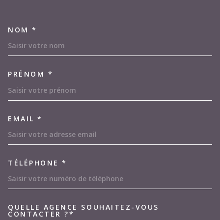
NOM *
TRAD_MELTEM_VOSCOORDON
PRÉNOM *
EMAIL *
TÉLÉPHONE *
QUELLE AGENCE SOUHAITEZ-VOUS
TRAD_MELTEM_VOREDEMAND
CONTACTER ?*