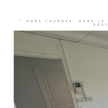
* HORS CHARGES. DANS LE
PEU