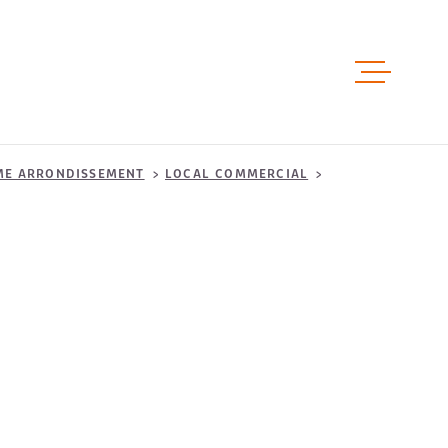
ACCUEIL
ME ARRONDISSEMENT
LOCAL COMMERCIAL
VENTES
LOCATIO
LOCAUX 
ESTIMAT