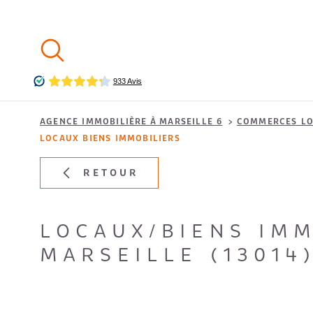
Aller
Aller
Aller
Aller
à
à
au
au
:
la
menu
contenu
recherche
principal
AGENCE IMMOBILIÈRE À MARSEILLE 6
COMMERCES LO
LOCAUX BIENS IMMOBILIERS
RETOUR
LOCAUX/BIENS IMM
MARSEILLE (13014