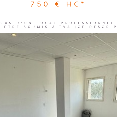
750 €
HC*
 CAS D’UN LOCAL PROFESSIONNEL
T ÊTRE SOUMIS À TVA (CF DESCRIP