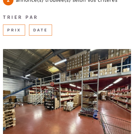
2
annonce(s) trouvée(s) selon vos critères
CHAMPS
RECRUTE
TEXTE
TRIER PAR
AVIS CLI
RÉFÉRENCE
PRIX
DATE
DU
BIEN
EXTÉRIEUR
Terrasse
Balcon
Loggia
Jardin
RECHERCHER
VOIR LE BIEN