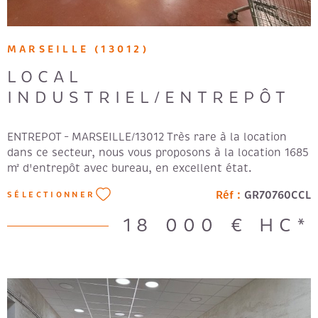
MARSEILLE (13012)
LOCAL
INDUSTRIEL/ENTREPÔT
ENTREPOT – MARSEILLE/13012 Très rare à la location
dans ce secteur, nous vous proposons à la location 1685
m² d'entrepôt avec bureau, en excellent état.
Construction : Murs béton, Couverture bac acier double
Réf :
GR70760CCL
SÉLECTIONNER
peau, Dalle industrielle. Entrepôt : 1241m² dont
RDC/836m² accessible via un quai de déchargement et
18 000 €
HC*
en Contrebas : 405m² avec déchargement via une porte
sectionnelle de plain-pied et parking semi-remorque
devant. Peut recevoir 2 semi-remorques en simultané
par les 2 espaces de livraison. RDC : Accueil 16m²,
Bureau de livraison 7m², Bureau secrétariat 20m² et WC
avec point d'eau. Etage : 76m² espace de direction, 2