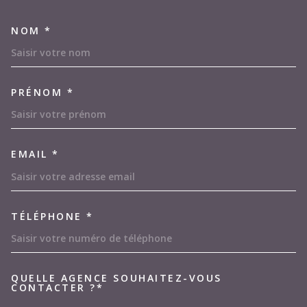
NOM *
TRAD_MELTEM_VOSCOORDON
PRÉNOM *
EMAIL *
TÉLÉPHONE *
QUELLE AGENCE SOUHAITEZ-VOUS
TRAD_MELTEM_VOREDEMAND
CONTACTER ?*