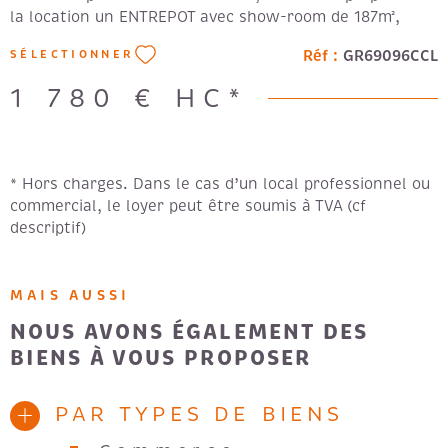
la location un ENTREPOT avec show-room de 187m²,
Accès Poids lourd devant le local. Agencement :
Réf :
GR69096CCL
SÉLECTIONNER
showroom 50 m², Stockage 132m², 2 places de parking et
cour partagée. Pas de Carrosserie, pas de Garage et pas
1 780 €
HC*
de salle de réception possible. Bus, 32-34-53, Proche
Autoroute A7. Loyer mensuel 1790€ TVA en SUS,
Provision de charges et foncier mensuel 200€.
Renseignements et visites Christian LAURENT (EI) :
* Hors charges. Dans le cas d’un local professionnel ou
06.14.26.78.89 christian.laurent@gitimmo.fr Loyer: 1780
commercial, le loyer peut être soumis à TVA (cf
€ hc. FA: 3866.4€
descriptif)
MAIS AUSSI
NOUS AVONS ÉGALEMENT DES
BIENS À VOUS PROPOSER
PAR TYPES DE BIENS