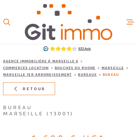
Aller
Aller
Aller
Aller
à
à
au
au
:
la
menu
contenu
VOTRE
recherche
principal
ACCUEIL
RECHERCHE
VENTES
TYPE
D'OFFRE
LOCATION LOCAUX
PROFESSIONNELS
LOCATIO
AGENCE IMMOBILIÈRE À MARSEILLE 6
COMMERCES LOCATION
BOUCHES DU RHONE
MARSEILLE
TYPE
DE
MARSEILLE 1ER ARRONDISSEMENT
BUREAUX
BUREAU
TYPE DE BIEN
BIEN
LOCAUX 
RETOUR
VILLE
ESTIMAT
BUREAU
Budget
FAIRE G
MARSEILLE (13001)
BUDGET
EXTÉRIEUR
NOS HON
Terrasse
Balcon