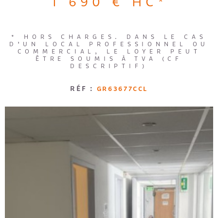
1 690 €
HC*
Loggia
Jardin
RECRUTE
RECHERCHER
* HORS CHARGES. DANS LE CAS
AVIS CLI
D’UN LOCAL PROFESSIONNEL OU
COMMERCIAL, LE LOYER PEUT
ÊTRE SOUMIS À TVA (CF
DESCRIPTIF)
RÉF :
GR63677CCL