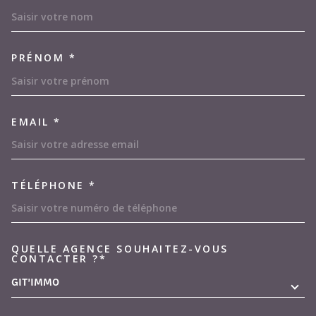
PRÉNOM *
EMAIL *
TÉLÉPHONE *
QUELLE AGENCE SOUHAITEZ-VOUS
TRAD_MELTEM_VOREDEMAND
CONTACTER ?*
GIT'IMMO