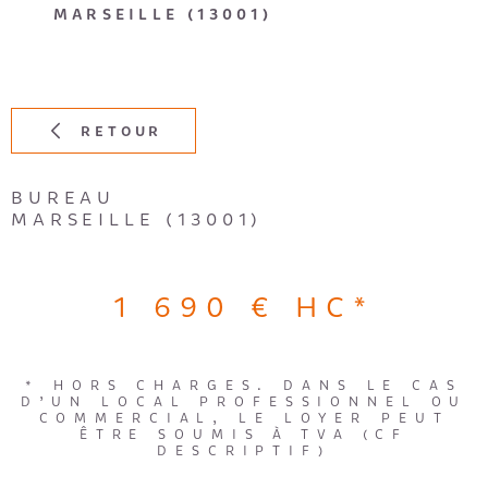
MARSEILLE (13001)
RETOUR
BUREAU
MARSEILLE (13001)
1 690 €
HC*
* HORS CHARGES. DANS LE CAS
D’UN LOCAL PROFESSIONNEL OU
COMMERCIAL, LE LOYER PEUT
ÊTRE SOUMIS À TVA (CF
DESCRIPTIF)