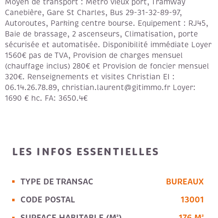
Moyen de transport : Métro vieux port, Tramway
Canebière, Gare St Charles, Bus 29-31-32-89-97,
Autoroutes, Parking centre bourse. Equipement : RJ45,
Baie de brassage, 2 ascenseurs, Climatisation, porte
sécurisée et automatisée. Disponibilité immédiate Loyer
1560€ pas de TVA, Provision de charges mensuel
(chauffage inclus) 280€ et Provision de foncier mensuel
320€. Renseignements et visites Christian EI :
06.14.26.78.89, christian.laurent@gitimmo.fr Loyer:
1690 € hc. FA: 3650.4€
LES INFOS
ESSENTIELLES
TYPE DE TRANSAC
BUREAUX
Caractérisque
Valeurs
CODE POSTAL
13001
SURFACE HABITABLE (M²)
176 M²