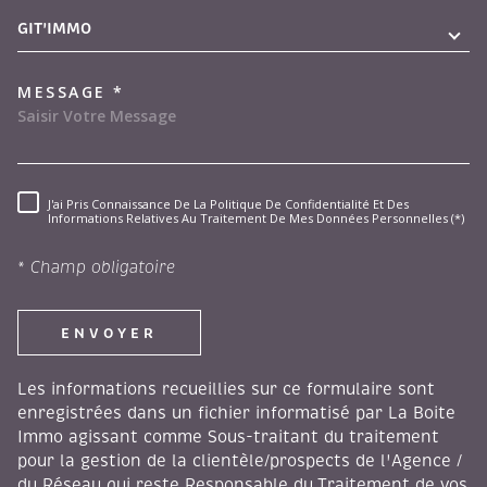
GIT'IMMO
MESSAGE *
J'ai Pris Connaissance De La Politique De Confidentialité Et Des
RÈGLEMENTATION
Informations Relatives Au Traitement De Mes Données Personnelles (*)
* Champ obligatoire
ENVOYER
Les informations recueillies sur ce formulaire sont
enregistrées dans un fichier informatisé par La Boite
Immo agissant comme Sous-traitant du traitement
pour la gestion de la clientèle/prospects de l'Agence /
du Réseau qui reste Responsable du Traitement de vos