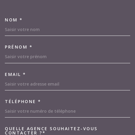
NOM *
TRAD_MELTEM_VOSCOORDON
PRÉNOM *
EMAIL *
TÉLÉPHONE *
QUELLE AGENCE SOUHAITEZ-VOUS
TRAD_MELTEM_VOREDEMAND
CONTACTER ?*